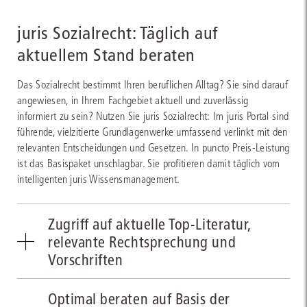
juris Sozialrecht: Täglich auf
aktuellem Stand beraten
Das Sozialrecht bestimmt Ihren beruflichen Alltag? Sie sind darauf
angewiesen, in Ihrem Fachgebiet aktuell und zuverlässig
informiert zu sein? Nutzen Sie juris Sozialrecht: Im juris Portal sind
führende, vielzitierte Grundlagenwerke umfassend verlinkt mit den
relevanten Entscheidungen und Gesetzen. In puncto Preis-Leistung
ist das Basispaket unschlagbar. Sie profitieren damit täglich vom
intelligenten juris Wissensmanagement.
Zugriff auf aktuelle Top-Literatur,
relevante Rechtsprechung und
Vorschriften
juris Sozialrecht kombiniert renommierte Standardliteratur, wie die
Optimal beraten auf Basis der
Zeitschriften SGb – Die Sozialgerichtsbarkeit und die Bände I, IV