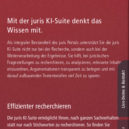
Rechercheumfang, etwa um die Gesamtausgaben der
ganz einfach durch das systemgestützte, intelligente juris
Großkommentare von Hauck/Noftz/Oppermann und
Monitoring beobachten. Aktualisierungen sehen Sie bei jedem
Schlegel/Voelzke. Mit weiteren Top-Titeln, auch zu
Login direkt in Ihrem persönlichen Newsbereich. Auf Wunsch
Mit der juris KI-Suite denkt das
Spezialbereichen des Rechtsgebiets, finden Sie bei juris in jedem
werden Sie über Änderungen oder neue Inhalte zusätzlich per E-
Fall die für Sie passende Lösung.
Mail informiert. Dank juris sind Sie schneller aktuell.
Wissen mit.
Als integraler Bestandteil des juris Portals unterstützt Sie die juris
KI-Suite nicht nur bei der Recherche, sondern auch bei der
Weiterverarbeitung der Ergebnisse. Sie hilft, bei juristischen
Fragestellungen zu recherchieren, zu analysieren, relevante Inhalte
einzuordnen, Argumentationen transparent zu belegen und mit
Live‑Demo & Kontakt
darauf aufbauenden Textentwürfen viel Zeit zu sparen.
Effizienter recherchieren
Die juris KI-Suite ermöglicht Ihnen, nach ganzen Sachverhalten
statt nur nach Stichworten zu recherchieren. So finden Sie