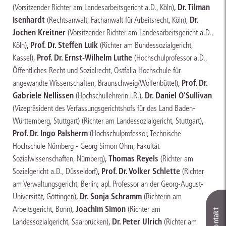
,
Dr. Tilman
(Vorsitzender Richter am Landesarbeitsgericht a.D., Köln)
Isenhardt
,
Dr.
(Rechtsanwalt, Fachanwalt für Arbeitsrecht, Köln)
Jochen Kreitner
(Vorsitzender Richter am Landesarbeitsgericht a.D.,
,
Prof. Dr. Steffen Luik
Köln)
(Richter am Bundessozialgericht,
,
Prof. Dr. Ernst-Wilhelm Luthe
Kassel)
(Hochschulprofessor a.D.,
Öffentliches Recht und Sozialrecht, Ostfalia Hochschule für
,
Prof. Dr.
angewandte Wissenschaften, Braunschweig/Wolfenbüttel)
Gabriele Nellissen
,
Dr. Daniel O'Sullivan
(Hochschullehrerin i.R.)
(Vizepräsident des Verfassungsgerichtshofs für das Land Baden-
,
Württemberg, Stuttgart)
(Richter am Landessozialgericht, Stuttgart)
Prof. Dr. Ingo Palsherm
(Hochschulprofessor, Technische
Hochschule Nürnberg - Georg Simon Ohm, Fakultät
,
Thomas Reyels
Sozialwissenschaften, Nürnberg)
(Richter am
,
Prof. Dr. Volker Schlette
Sozialgericht a.D., Düsseldorf)
(Richter
am Verwaltungsgericht, Berlin; apl. Professor an der Georg-August-
,
Dr. Sonja Schramm
Universität, Göttingen)
(Richterin am
,
Joachim Simon
Arbeitsgericht, Bonn)
(Richter am
,
Dr. Peter Ulrich
Landessozialgericht, Saarbrücken)
(Richter am