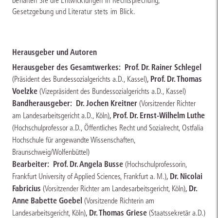
behalten Sie die Entwicklungen in Rechtsprechung,
Gesetzgebung und Literatur stets im Blick.
Herausgeber und Autoren
Herausgeber des Gesamtwerkes:
Prof. Dr. Rainer Schlegel
,
Prof. Dr. Thomas
(Präsident des Bundessozialgerichts a.D., Kassel)
Voelzke
(Vizepräsident des Bundessozialgerichts a.D., Kassel)
Bandherausgeber:
Dr. Jochen Kreitner
(Vorsitzender Richter
,
Prof. Dr. Ernst-Wilhelm Luthe
am Landesarbeitsgericht a.D., Köln)
(Hochschulprofessor a.D., Öffentliches Recht und Sozialrecht, Ostfalia
Hochschule für angewandte Wissenschaften,
Braunschweig/Wolfenbüttel)
Bearbeiter:
Prof. Dr. Angela Busse
(Hochschulprofessorin,
,
Dr. Nicolai
Frankfurt University of Applied Sciences, Frankfurt a. M.)
Fabricius
,
Dr.
(Vorsitzender Richter am Landesarbeitsgericht, Köln)
Anne Babette Goebel
(Vorsitzende Richterin am
,
Dr. Thomas Griese
Landesarbeitsgericht, Köln)
(Staatssekretär a.D.)