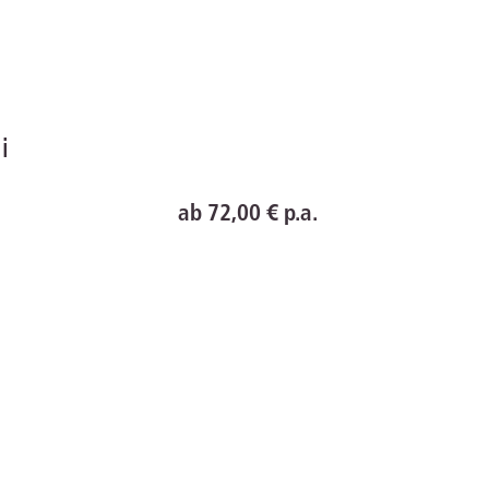
rrecht
lprozessrecht
line
ab 72,00 € p.a.