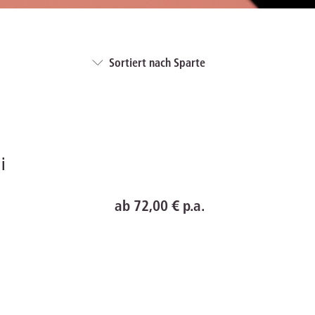
IS AKADEMIE
Sortiert nach Sparte
ziert und zertifiziert: Online-
ildungen
für Fachanwälte
in allen
ienstrecht
gen Fachgebieten.
echt
mehr erfahren
line
ab 72,00 € p.a.
uristen
Online-Produktberater starten
Alle Kontaktmöglichkeiten
echt
 und