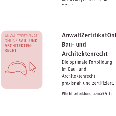
Immaterialgüte
Edith Linnartz
Kanzleimanagement
Zivil- und Zivi
Medizinrecht
Miet- und Wohneigentumsrecht
AnwaltZertifikatOn
Bau- und
Architektenrecht
Die optimale Fortbildung
im Bau- und
Architektenrecht –
praxisnah und zertifiziert.
Pflichtfortbildung gemäß § 15
Abs. 4 FAO | Herausgeber: Dr.
Bernd Siebert und Jarl-Hendrik
Kues, LL.M.