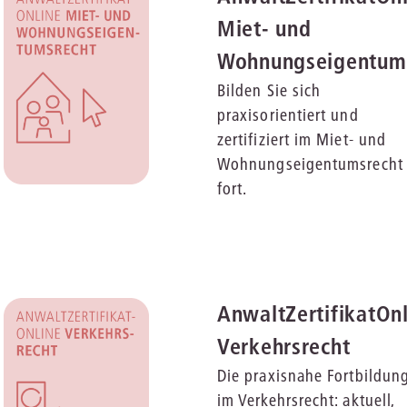
Miet- und
Wohnungseigentum
Bilden Sie sich
praxisorientiert und
zertifiziert im Miet- und
Wohnungseigentumsrecht
fort.
Pflichtfortbildung gemäß § 15
Abs. 4 FAO | Herausgeber: Astrid
Siegmund und Dr. Oliver Elzer
AnwaltZertifikatOn
Verkehrsrecht
Die praxisnahe Fortbildun
im Verkehrsrecht: aktuell,