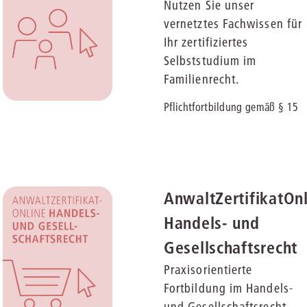
Nutzen Sie unser
vernetztes Fachwissen für
Ihr zertifiziertes
Selbststudium im
Familienrecht.
Pflichtfortbildung gemäß § 15
Abs. 4 FAO | Herausgeber:
Monika Clausius und Eva
Vogelgesang
AnwaltZertifikatOn
Handels- und
Gesellschaftsrecht
Praxisorientierte
Fortbildung im Handels-
und Gesellschaftsrecht