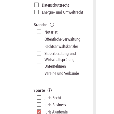
Datenschutzrecht
Energie- und Umweltrecht
Erbrecht
Branche
Familienrecht
Notariat
Geldwäsche
Öffentliche Verwaltung
Handels- und Gesellschaftsrecht
Rechtsanwaltskanzlei
Insolvenzrecht
Steuerberatung und
Internationales Privatrecht
Wirtschaftsprüfung
IT- und Medienrecht
Unternehmen
Kanzleimanagement
Vereine und Verbände
Medizinrecht
Miet- und
Wohnungseigentumsrecht
Sparte
Notare
juris Recht
Öffentliches Dienstrecht
juris Business
Öffentliches Recht
juris Akademie