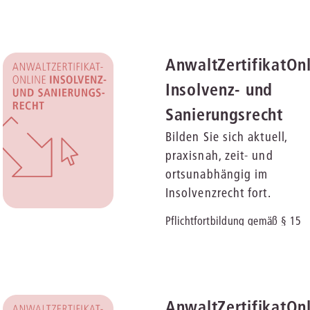
Dr. Dirk Heckmann und Prof. Dr.
Peter Bräutigam
AnwaltZertifikatOn
Insolvenz- und
Sanierungsrecht
Bilden Sie sich aktuell,
praxisnah, zeit- und
ortsunabhängig im
Insolvenzrecht fort.
Pflichtfortbildung gemäß § 15
Abs. 4 FAO | Herausgeber: Maik
Luttmann
AnwaltZertifikatOn