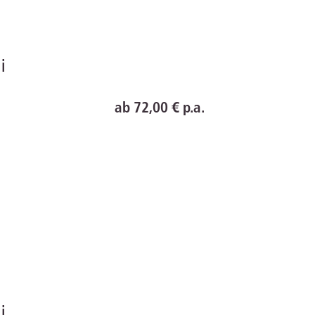
line
ab 72,00 € p.a.
line