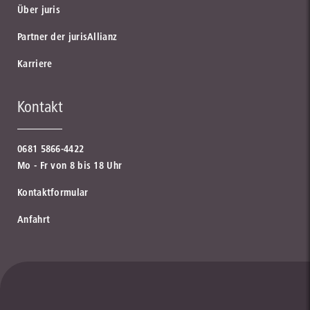
Über juris
Partner der jurisAllianz
Karriere
Bund-Verlag
Kontakt
Ganz nah dran. Ihr Partner im Arbeits- und Sozialrecht.
Fachseminare von Fürstenberg
BAMF
zum Partner
0681 5866-4422
zum Partner
Mo - Fr von 8 bis 18 Uhr
Bundesamt für Migration und Flüchtlinge
Kontaktformular
zur Institution
Anfahrt
hemmer/wüst Verlags GmbH