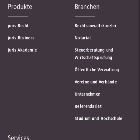
Bundesanzeiger Verlag
Produkte
Branchen
zum Partner
Bundesanzeiger Verlag GmbH
BfJ
juris Recht
Rechtsanwaltskanzlei
zum Partner
Bundesamt für Justiz
juris Business
Notariat
juris Akademie
Steuerberatung und
zur Institution
Wirtschaftsprüfung
Öffentliche Verwaltung
Vereine und Verbände
Juristische Fachbuchhandlung am Landgericht - Essen
zum Partner
Unternehmen
Creditreform
Referendariat
Inkasso, Bonitätsprüfung und Direktmarketing
Studium und Hochschule
BSG
zum Partner
Das Bundessozialgericht in Kassel
Services