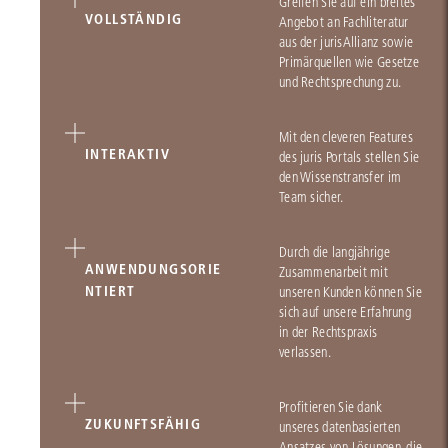
Greifen Sie auf ein breites
VOLLSTÄNDIG
Angebot an Fachliteratur
aus der jurisAllianz sowie
Primärquellen wie Gesetze
und Rechtsprechung zu.
Mit den cleveren Features
INTERAKTIV
des juris Portals stellen Sie
den Wissenstransfer im
Team sicher.
Durch die langjährige
ANWENDUNGSORIE
Zusammenarbeit mit
NTIERT
unseren Kunden können Sie
sich auf unsere Erfahrung
in der Rechtspraxis
verlassen.
Profitieren Sie dank
ZUKUNFTSFÄHIG
unseres datenbasierten
Ansatzes von Lösungen, die