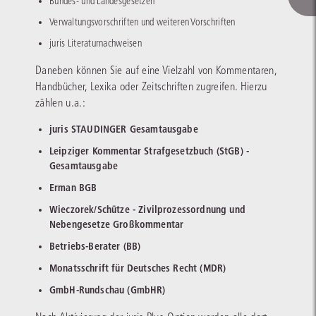
Informationen wie bilanzbezogene Angaben oder differenzierte
Bundes- und Landesgesetzen
Angaben zum Bonitätsindex gemäß der Bewertungsklassen der
Verwaltungsvorschriften und weiteren Vorschriften
Wirtschaftsauskunft
Finanzdienstleister beinhaltet die
.
juris Literaturnachweisen
Premiumauskunft
Die
liefert darüber hinaus
Daneben können Sie auf eine Vielzahl von Kommentaren,
Hintergrundinformationen und grafische Darstellungen zur
Handbücher, Lexika oder Zeitschriften zugreifen. Hierzu
Bonitätsentwicklung, zur Bilanz selbst, zum Zahlungs- und
zählen u.a.:
Anfrageverhalten sowie zur Ausfallwahrscheinlichkeit:
juris STAUDINGER Gesamtausgabe
Bonitätsentwicklung
Grafische Darstellung der Bonitätshistorie (bis zu zwei Jahre) mit
Leipziger Kommentar Strafgesetzbuch (StGB) -
Höchst- und Tiefstwerten sowie dem Durchschnittswert,
Gesamtausgabe
Ausfallwahrscheinlichkeit zu Rechtsform, Unternehmensalter und zur
Erman BGB
Branche
Wieczorek/Schütze - Zivilprozessordnung und
Bilanzbonität der Creditreform Rating AG
Nebengesetze Großkommentar
Angabe inkl. Ausfallwahrscheinlichkeit, Einordnung in sechsstufige
Ratingskala und Übersetzung in bankenübliche Ratingsysteme
Betriebs-Berater (BB)
Darstellung sechs bilanzieller Kennzahlen im
Monatsschrift für Deutsches Recht (MDR)
Dreijahresvergleich
GmbH-Rundschau (GmbHR)
Bilanzkennzahlen zur Finanz-, Vermögens- und Ertragslage, drei
Jahresabschlüsse mit GuV-Darstellung von Bilanzen, Konzernbilanzen