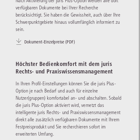
Nach Aktivierung der juris Plus-Option werden alle dort
und GuV (wenn vorhanden) im Dreijahres- und Branchenvergleich
verfügbaren Dokumente bei Ihrer Recherche
Anfragezähler
berücksichtigt. Sie haben die Gewissheit, auch über Ihre
Indikator für die Kreditnachfrageaktivität und zur Betrugsprävention
Schwerpunktgebiete hinaus vollumfänglich informiert zu
Zahlungserfahrungen aus dem Debitorenregister
sein.
Deutschland
Kennzahlen zum aktuellen Zahlungsverhalten und dessen Entwicklung in
Dokument-Einzelpreise (PDF)
den letzten 12 Monaten sowie Entwicklung der Außenstandsdauer im
Vergleich zum Zahlungsziel
Höchster Bedienkomfort mit dem juris
Rechts- und Praxiswissensmanagement
In Ihren Profil-Einstellungen können Sie die juris Plus-
Option je nach Bedarf und auch für einzelne
Nutzer(gruppen) komfortabel an- und abschalten. Sobald
die juris Plus-Option aktiviert wird, vernetzt das
intelligente juris Rechts- und Praxiswissensmanagement
direkt alle zusätzlich verfügbaren Dokumente mit Ihrem
Festpreisprodukt und Sie recherchieren sofort im
erweiterten Umfang.