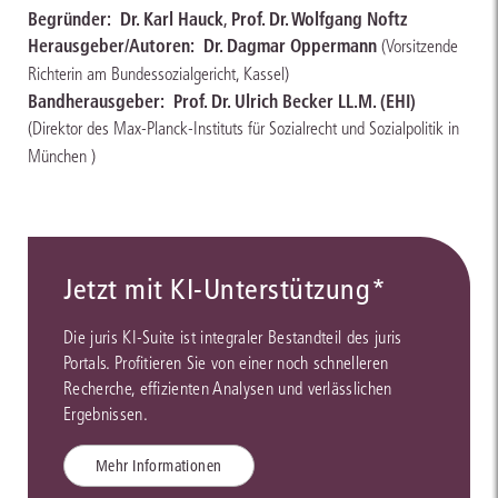
Begründer:
Dr. Karl Hauck
,
Prof. Dr. Wolfgang Noftz
Herausgeber/Autoren:
Dr. Dagmar Oppermann
(Vorsitzende
Richterin am Bundessozialgericht, Kassel)
Bandherausgeber:
Prof. Dr. Ulrich Becker LL.M. (EHI)
(Direktor des Max-Planck-Instituts für Sozialrecht und Sozialpolitik in
München )
Jetzt mit KI-Unterstützung*
Die juris KI-Suite ist integraler Bestandteil des juris
Portals. Profitieren Sie von einer noch schnelleren
Recherche, effizienten Analysen und verlässlichen
Ergebnissen.
Mehr Informationen