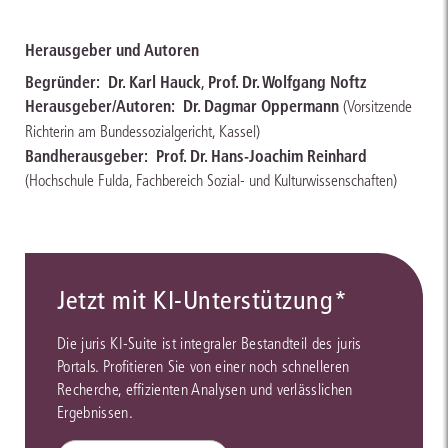
Herausgeber und Autoren
Begründer:
Dr. Karl Hauck
,
Prof. Dr. Wolfgang Noftz
Herausgeber/Autoren:
Dr. Dagmar Oppermann
(Vorsitzende
Richterin am Bundessozialgericht, Kassel)
Bandherausgeber:
Prof. Dr. Hans-Joachim Reinhard
(Hochschule Fulda, Fachbereich Sozial- und Kulturwissenschaften)
Jetzt mit KI-Unterstützung*
Die juris KI-Suite ist integraler Bestandteil des juris
Portals. Profitieren Sie von einer noch schnelleren
Recherche, effizienten Analysen und verlässlichen
Ergebnissen.