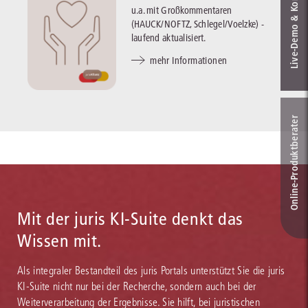
Live‑Demo & Kontakt
u.a. mit Großkommentaren
(HAUCK/NOFTZ, Schlegel/Voelzke) -
laufend aktualisiert.
mehr Informationen
Online-Produkt­berater
Mit der juris KI-Suite denkt das
Wissen mit.
Als integraler Bestandteil des juris Portals unterstützt Sie die juris
KI-Suite nicht nur bei der Recherche, sondern auch bei der
Weiterverarbeitung der Ergebnisse. Sie hilft, bei juristischen