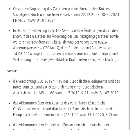
Gesetz zur Anpassung des Zwölften und des Vierzehnten Buches
Sozialgesetzbuch und weiterer Gesetze vom 22.12.2023 (BGBl. 2023
I Nr.408) mWv. 01.01.2024
In der Kommentierung zu § 36a SGB I sind die Änderungen durch den
Entwurf des Gesetzes zur Änderung des Onlinezugangsgesetzes sowie
weiterer Vorschriften zur Digitalisierung der Verwaltung (OZG-
Änderungsgesetz – OZGÄndG), dem Bundestag und Bundesrat am
14.06.2024 zugestimmt haben und das somit nach Ausfertigung und
Verkündung im Bundesgesetzblatt in Kraft treten kann, berücksichtigt.
sowie
die Verordnung (EU) 2019/1149 des Europäischen Parlaments und des
Rates vom 20. Juni 2019 zur Errichtung einer Europäischen
Arbeitsbehörde (ABl. L 186 vom 11.7.2019, S. 21) mWv. 31.07.2019
das Abkommen über den Austritt des Vereinigten Königreichs
Großbritannien und Nordirland aus der Europäischen Union und der
Europäischen Atomgemeinschaft (ABl. L 29 vom 31.1.2020, S. 7) und
das Abkommen über Handel und Zusammenarbeit zwischen der