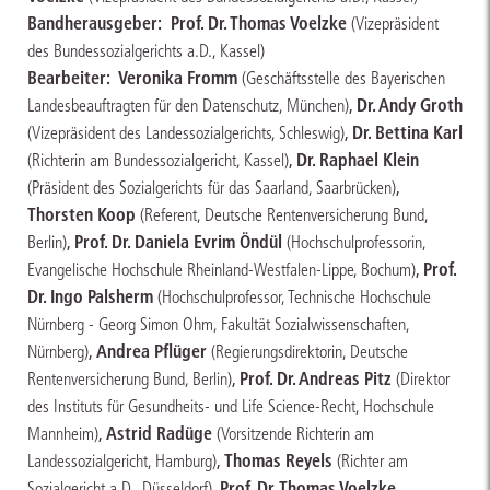
Bandherausgeber:
Prof. Dr. Thomas Voelzke
(Vizepräsident
des Bundessozialgerichts a.D., Kassel)
Bearbeiter:
Veronika Fromm
(Geschäftsstelle des Bayerischen
,
Dr. Andy Groth
Landesbeauftragten für den Datenschutz, München)
,
Dr. Bettina Karl
(Vizepräsident des Landessozialgerichts, Schleswig)
,
Dr. Raphael Klein
(Richterin am Bundessozialgericht, Kassel)
,
(Präsident des Sozialgerichts für das Saarland, Saarbrücken)
Thorsten Koop
(Referent, Deutsche Rentenversicherung Bund,
,
Prof. Dr. Daniela Evrim Öndül
Berlin)
(Hochschulprofessorin,
,
Prof.
Evangelische Hochschule Rheinland-Westfalen-Lippe, Bochum)
Dr. Ingo Palsherm
(Hochschulprofessor, Technische Hochschule
Nürnberg - Georg Simon Ohm, Fakultät Sozialwissenschaften,
,
Andrea Pflüger
Nürnberg)
(Regierungsdirektorin, Deutsche
,
Prof. Dr. Andreas Pitz
Rentenversicherung Bund, Berlin)
(Direktor
des Instituts für Gesundheits- und Life Science-Recht, Hochschule
,
Astrid Radüge
Mannheim)
(Vorsitzende Richterin am
,
Thomas Reyels
Landessozialgericht, Hamburg)
(Richter am
,
Prof. Dr. Thomas Voelzke
Sozialgericht a.D., Düsseldorf)