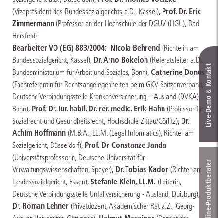
,
Prof. Dr. Eric
(Vizepräsident des Bundessozialgerichts a.D., Kassel)
Zimmermann
(Professor an der Hochschule der DGUV (HGU), Bad
Hersfeld)
Bearbeiter VO (EG) 883/2004:
Nicola Behrend
(Richterin am
,
Dr. Arno Bokeloh
Bundessozialgericht, Kassel)
(Referatsleiter a.D.,
Live‑Demo & Kontakt
,
Catherine Donus
Bundesministerium für Arbeit und Soziales, Bonn)
(Fachreferentin für Rechtsangelegenheiten beim GKV-Spitzenverband,
Deutsche Verbindungsstelle Krankenversicherung – Ausland (DVKA),
,
Prof. Dr. iur. habil. Dr. rer. medic. Erik Hahn
Bonn)
(Professor für
,
Dr.
Sozialrecht und Gesundheitsrecht, Hochschule Zittau/Görlitz)
Achim Hoffmann
(M.B.A., LL.M. (Legal Informatics), Richter am
,
Prof. Dr. Constanze Janda
Sozialgericht, Düsseldorf)
(Universtätsprofessorin, Deutsche Universität für
Online-Produkt­berater
,
Dr. Tobias Kador
Verwaltungswissenschaften, Speyer)
(Richter am
,
Stefanie Klein, LL.M.
Landessozialgericht, Essen)
(Leiterin,
,
Deutsche Verbindungsstelle Unfallversicherung - Ausland, Duisburg)
Dr. Roman Lehner
(Privatdozent, Akademischer Rat a.Z., Georg-