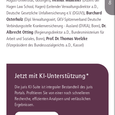
,
Helmut Maxeiner
August-Universität, Göttingen)
(Dozent der
Hagen Law School, Hagen)
(Leitender Verwaltungsdirektor a.D.,
,
Burchard
Deutsche Gesetzliche Unfallversicherung e.V. (DGUV))
Osterholz
(Dipl. Verwaltungswirt, GKV-Spitzenverband Deutsche
,
Dr.
Verbindungsstelle Krankenversicherung - Ausland (DVKA), Bonn)
Albrecht Otting
(Regierungsdirektor a.D., Bundesministerium für
,
Prof. Dr. Thomas Voelzke
Arbeit und Soziales, Bonn)
(Vizepräsident des Bundessozialgerichts a.D., Kassel)
Jetzt mit KI-Unterstützung*
Die juris KI-Suite ist integraler Bestandteil des juris
Portals. Profitieren Sie von einer noch schnelleren
Recherche, effizienten Analysen und verlässlichen
Ergebnissen.