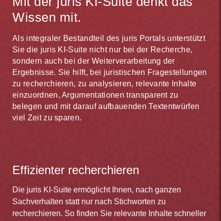
Mit der juris KI-Suite denkt das
Alle relevanten Ergebnisse sekundenschnell
Alternativ aktivieren Sie die
juris Plus-Option
und
Wissen mit.
rufen zusätzliche Inhalte zum Einzeldokumentpreis
Alle Dokumente und Fassungen automatisch vergleichen
ab. Die intelligente juris Technologie vernetzt alle
Alles im einem Portal – keine Parallelrecherchen nötig
Als integraler Bestandteil des juris Portals unterstützt
Dokumente automatisch miteinander und bietet Ihnen
Sie die juris KI-Suite nicht nur bei der Recherche,
Alle Informationen auch automatisch per Newsfeed
größtmögliche Arbeitserleichterung.
sondern auch bei der Weiterverarbeitung der
Ergebnisse. Sie hilft, bei juristischen Fragestellungen
zu recherchieren, zu analysieren, relevante Inhalte
einzuordnen, Argumentationen transparent zu
belegen und mit darauf aufbauenden Textentwürfen
viel Zeit zu sparen.
Effizienter recherchieren
Die juris KI-Suite ermöglicht Ihnen, nach ganzen
Sachverhalten statt nur nach Stichworten zu
recherchieren. So finden Sie relevante Inhalte schneller