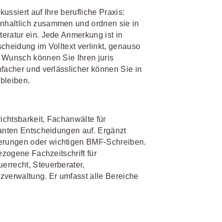
kussiert auf Ihre berufliche Praxis:
nhaltlich zusammen und ordnen sie in
IS AKADEMIE
biet passen.
eratur ein. Jede Anmerkung ist in
fiziert und zertifiziert: Online-
cheidung im Volltext verlinkt, genauso
bildungen
für Fachanwälte
in
 Wunsch können Sie Ihren juris
 wichtigen Fachgebieten.
 Dienstrecht
nfacher und verlässlicher können Sie in
bleiben.
 Recht
mehr erfahren
richtsbarkeit, Fachanwälte für
vanten Entscheidungen auf. Ergänzt
erungen oder wichtigen BMF-Schreiben.
ezogene Fachzeitschrift für
errecht, Steuerberater,
sjuristen
anzverwaltung. Er umfasst alle Bereiche
ht
Online-Produktberater starten
Alle Kontaktmöglichkeiten
gsrecht