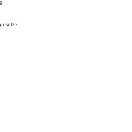
ng
s- und
üterrecht
ivilprozessrecht
gesetze