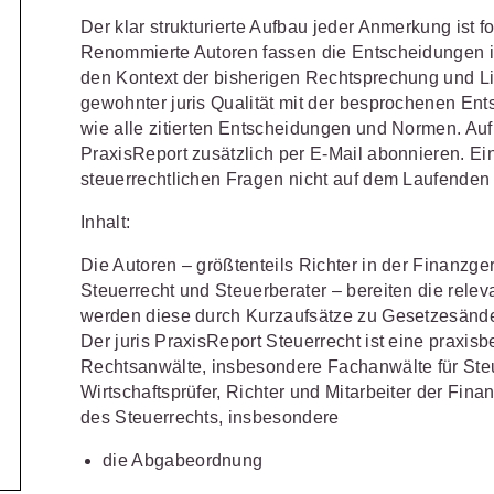
Schulungen und Termine
Öffentliche Verwaltung
r Sie
Fachgebiete
Der klar strukturierte Aufbau jeder Anmerkung ist fo
ds -
Vereine und Verbände
Renommierte Autoren fassen die Entscheidungen i
JURIS BUSINESS
JUR
ch
Finden Sie Lösungen und Inhalte, die zu Ihrem Fachge
den Kontext der bisherigen Rechtsprechung und Lit
uell,
Unternehmen
WEITERE SERVICES
Praxisnah und intuitiv: Schutz vor
Quali
gewohnter juris Qualität mit der besprochenen Ents
Arbeitsrecht
Notare
t.
nen
rechtlichen Risiken
für Unternehmen,
Fort
erten
wie alle zitierten Entscheidungen und Normen. Auf
Referendariat
FAQ
n
Institutionen und Steuerberater
.
allen
Außenwirtschaftsrecht
Öffentliches
rne
PraxisReport zusätzlich per E-Mail abonnieren. Ei
onals
.
lio
juris
steuerrechtlichen Fragen nicht auf dem Laufenden 
Studium und Hochschule
Downloads
n
Bankrecht
Öffentliches
Inhalt:
Veranstaltungen
Compliance
Sozialrecht
mehr erfahren
Die Autoren – größtenteils Richter in der Finanzge
juris PraxisReporte
Datenschutzrecht
Steuerrecht
Steuerrecht und Steuerberater – bereiten die rele
werden diese durch Kurzaufsätze zu Gesetzesänd
Erbrecht
Strafrecht
Der juris PraxisReport Steuerrecht ist eine praxisb
Rechtsanwälte, insbesondere Fachanwälte für Steu
Familienrecht
Unternehmen
Wirtschaftsprüfer, Richter und Mitarbeiter der Fin
des Steuerrechts, insbesondere
Handels- und
Verkehrsrec
81 5866-4466
(Mo-Do 9-18 Uhr, Fr 9-17
Gesellschaftsrecht
die Abgabeordnung
Versicherun
ne-Produktberater für eine erste
ter
0681 5866-4422
(Mo-Fr 8-18 Uhr).
Insolvenzrecht