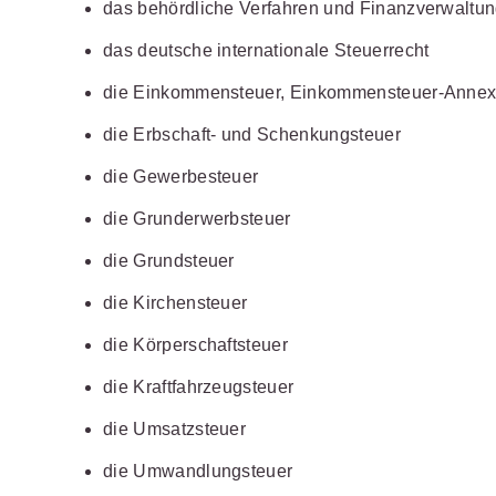
das behördliche Verfahren und Finanzverwaltu
Wettbewerb
IT-und Medienrecht
Immaterialg
das deutsche internationale Steuerrecht
Kanzleimanagement
Zivil- und Z
die Einkommensteuer, Einkommensteuer-Annex
Medizinrecht
die Erbschaft- und Schenkungsteuer
Miet- und
die Gewerbesteuer
Wohneigentumsrecht
die Grunderwerbsteuer
die Grundsteuer
die Kirchensteuer
die Körperschaftsteuer
die Kraftfahrzeugsteuer
die Umsatzsteuer
die Umwandlungsteuer