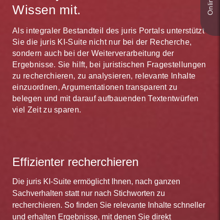
Sekundenschnell finden Sie die für Sie relevanten
Wissen mit.
Für Sie wichtige Themen, etwa neue BFH-
Entscheidungen und die zitierten Normen. Mit den
Rechtsprechung, lassen Sie einfach durch das
enthaltenen Formularen und Checklisten sparen Sie
systemgestützte, intelligente juris Monitoring
Als integraler Bestandteil des juris Portals unterstützt
noch mehr Zeit. Mit juris arbeiten Sie effizient.
beobachten. Aktualisierungen sehen Sie bei jedem
Sie die juris KI-Suite nicht nur bei der Recherche,
Login direkt in Ihrem persönlichen Newsbereich. Auf
sondern auch bei der Weiterverarbeitung der
Wunsch werden Sie zusätzlich per E-Mail informiert.
Ergebnisse. Sie hilft, bei juristischen Fragestellungen
Dank juris sind Sie schneller aktuell.
zu recherchieren, zu analysieren, relevante Inhalte
einzuordnen, Argumentationen transparent zu
belegen und mit darauf aufbauenden Textentwürfen
viel Zeit zu sparen.
Effizienter recherchieren
Die juris KI-Suite ermöglicht Ihnen, nach ganzen
Sachverhalten statt nur nach Stichworten zu
recherchieren. So finden Sie relevante Inhalte schneller
und erhalten Ergebnisse, mit denen Sie direkt