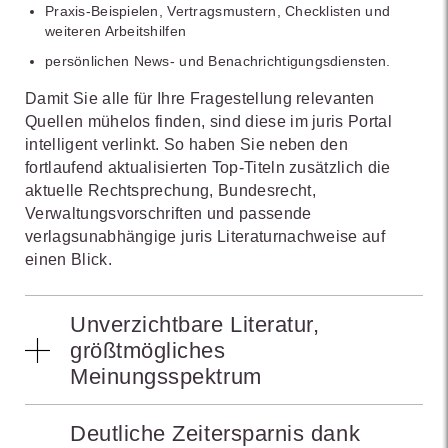
Praxis-Beispielen, Vertragsmustern, Checklisten und
weiteren Arbeitshilfen
persönlichen News- und Benachrichtigungsdiensten.
Damit Sie alle für Ihre Fragestellung relevanten
Quellen mühelos finden, sind diese im juris Portal
intelligent verlinkt. So haben Sie neben den
fortlaufend aktualisierten Top-Titeln zusätzlich die
aktuelle Rechtsprechung, Bundesrecht,
Verwaltungsvorschriften und passende
verlagsunabhängige juris Literaturnachweise auf
einen Blick.
Unverzichtbare Literatur,
größtmögliches
Meinungsspektrum
juris Erbschaftsteuerrecht bündelt allein vier namhafte
Deutliche Zeitersparnis dank
Kommentare zum Erbschaftsteuer- und