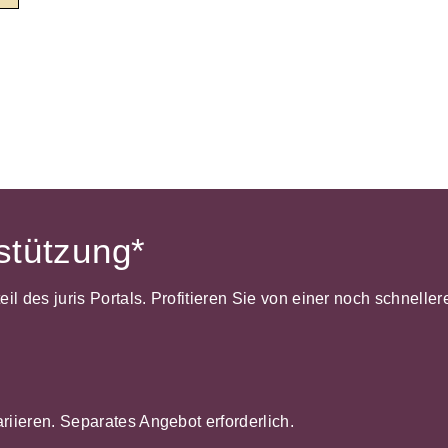
Wettbewerb
IT-und Medienrecht
Immaterialg
Kanzleimanagement
Zivil- und Z
Medizinrecht
Miet- und
Wohneigentumsrecht
rstützung*
dteil des juris Portals. Profitieren Sie von einer noch schnel
ariieren. Separates Angebot erforderlich.