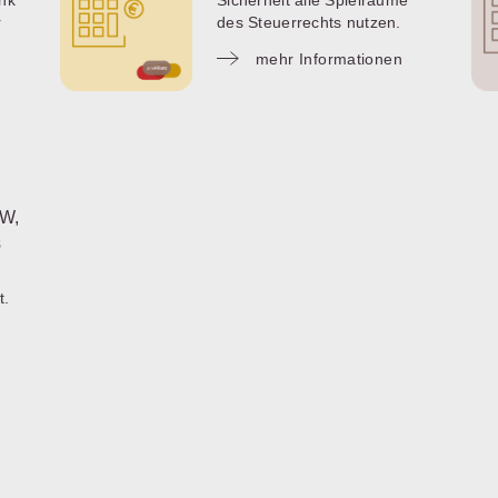
ank
Sicherheit alle Spielräume
r
des Steuerrechts nutzen.
mehr Informationen
WW,
s
t.
t