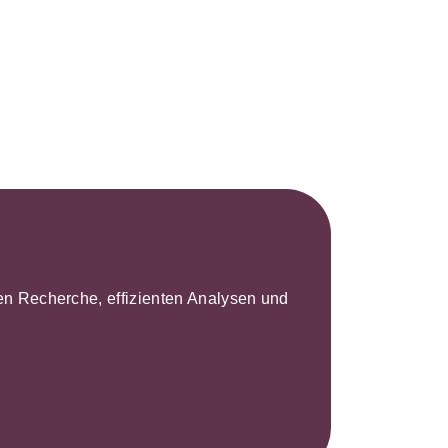
s- und
üterrecht
ivilprozessrecht
leren Recherche, effizienten Analysen und