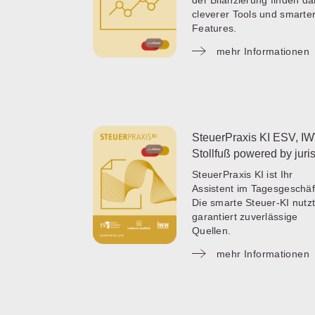
der Bilanzierung finden d
cleverer Tools und smarte
Features.
mehr Informationen
SteuerPraxis KI ESV, I
Stollfuß powered by juri
SteuerPraxis KI ist Ihr
Assistent im Tagesgeschäf
Die smarte Steuer-KI nutz
garantiert zuverlässige
Quellen.
mehr Informationen