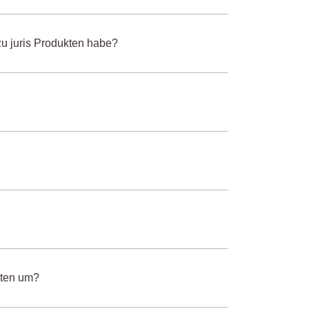
s- und
üterrecht
u juris Produkten habe?
ivilprozessrecht
aten um?