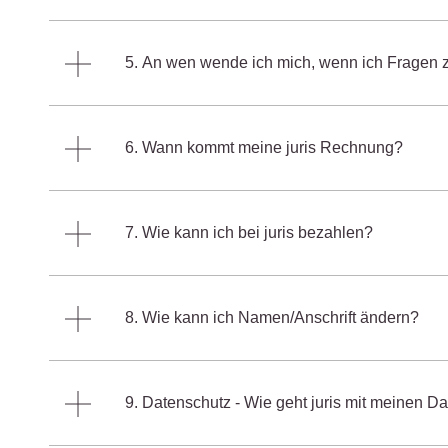
Wettbewerb
IT-und Medienrecht
Immaterialg
5. An wen wende ich mich, wenn ich Fragen z
Kanzleimanagement
Zivil- und Z
Medizinrecht
6. Wann kommt meine juris Rechnung?
Miet- und
Wohneigentumsrecht
7. Wie kann ich bei juris bezahlen?
8. Wie kann ich Namen/Anschrift ändern?
9. Datenschutz - Wie geht juris mit meinen D