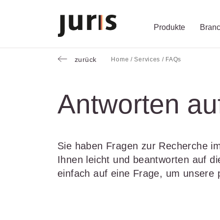
Produkte
Bran
zurück
Home /
Services /
FAQs
Wählen Sie bi
Kompetenz für
Unsere Servic
zurück
zurück
zurück
Antworten au
Schalten Sie mit unseren flexib
Erfahren Sie, welche Vorteile d
Fragen zum juris Portal oder zu
Alle Produkte anzeigen
Sie haben Fragen zur Recherche im
Ihnen leicht und beantworten auf d
einfach auf eine Frage, um unsere
juris Recht
juris Business
juris Akademie
zu den Produkten
zu den Produkten
zu den Produkten