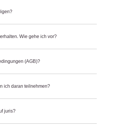
digen?
erhalten. Wie gehe ich vor?
bedingungen (AGB)?
n ich daran teilnehmen?
uf juris?