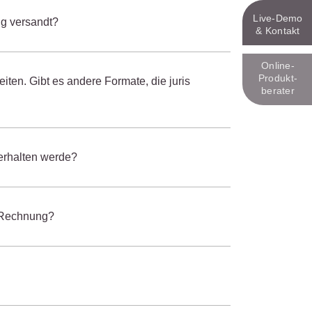
Live‑Demo
ng versandt?
& Kontakt
Online-
Produkt­
iten. Gibt es andere Formate, die juris
berater
 erhalten werde?
 eRechnung?