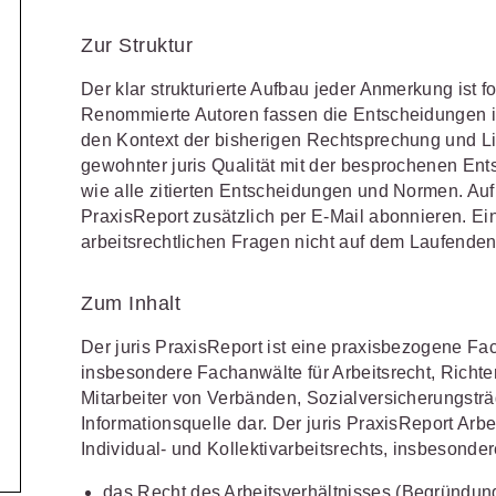
Schulungen und Termine
Öffentliche Verwaltung
r Sie
Fachgebiete
ds -
Zur Struktur
Vereine und Verbände
JURIS BUSINESS
JUR
ch
Finden Sie Lösungen und Inhalte, die zu Ihrem Fachge
uell,
Der klar strukturierte Aufbau jeder Anmerkung ist fo
Unternehmen
WEITERE SERVICES
Praxisnah und intuitiv: Schutz vor
Quali
Arbeitsrecht
Notare
t.
Renommierte Autoren fassen die Entscheidungen i
nen
rechtlichen Risiken
für Unternehmen,
Fort
erten
den Kontext der bisherigen Rechtsprechung und Lit
Referendariat
FAQ
n
Institutionen und Steuerberater
.
allen
Außenwirtschaftsrecht
Öffentliches
rne
gewohnter juris Qualität mit der besprochenen Ents
onals
.
lio
juris
Studium und Hochschule
Downloads
wie alle zitierten Entscheidungen und Normen. Auf
n
Bankrecht
Öffentliches
PraxisReport zusätzlich per E-Mail abonnieren. Ei
Veranstaltungen
Compliance
Sozialrecht
arbeitsrechtlichen Fragen nicht auf dem Laufenden
mehr erfahren
juris PraxisReporte
Datenschutzrecht
Steuerrecht
Zum Inhalt
Erbrecht
Strafrecht
Der juris PraxisReport ist eine praxisbezogene Fac
insbesondere Fachanwälte für Arbeitsrecht, Richte
Familienrecht
Unternehmen
Mitarbeiter von Verbänden, Sozialversicherungsträ
Handels- und
Verkehrsrec
81 5866-4466
(Mo-Do 9-18 Uhr, Fr 9-17
Informationsquelle dar. Der juris PraxisReport Arbe
Gesellschaftsrecht
Individual- und Kollektivarbeitsrechts, insbesonde
Versicherun
ne-Produktberater für eine erste
ter
0681 5866-4422
(Mo-Fr 8-18 Uhr).
Insolvenzrecht
das Recht des Arbeitsverhältnisses (Begründun