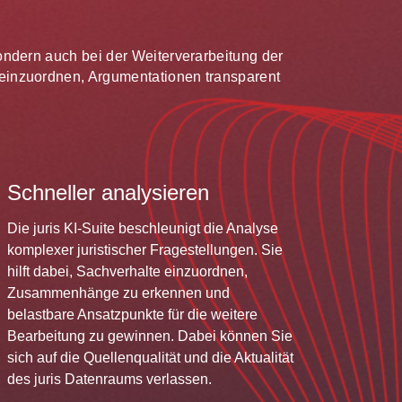
 sondern auch bei der Weiterverarbeitung der
te einzuordnen, Argumentationen transparent
Schneller analysieren
Die juris KI-Suite beschleunigt die Analyse
komplexer juristischer Fragestellungen. Sie
hilft dabei, Sachverhalte einzuordnen,
Zusammenhänge zu erkennen und
belastbare Ansatzpunkte für die weitere
Bearbeitung zu gewinnen. Dabei können Sie
sich auf die Quellenqualität und die Aktualität
des juris Datenraums verlassen.