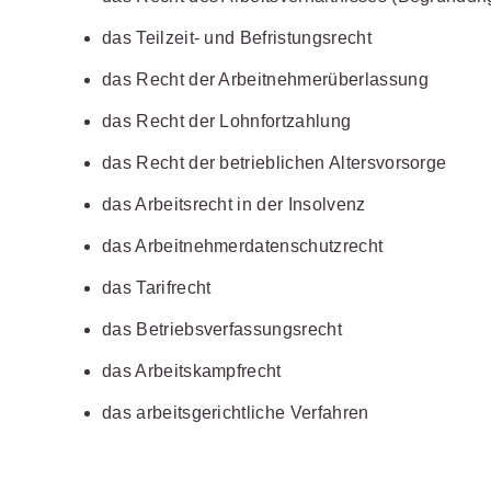
Wettbewerb
IT-und Medienrecht
das Teilzeit- und Befristungsrecht
Immaterialg
das Recht der Arbeitnehmerüberlassung
Kanzleimanagement
Zivil- und Z
das Recht der Lohnfortzahlung
Medizinrecht
das Recht der betrieblichen Altersvorsorge
Miet- und
Wohneigentumsrecht
das Arbeitsrecht in der Insolvenz
das Arbeitnehmerdatenschutzrecht
das Tarifrecht
das Betriebsverfassungsrecht
das Arbeitskampfrecht
das arbeitsgerichtliche Verfahren