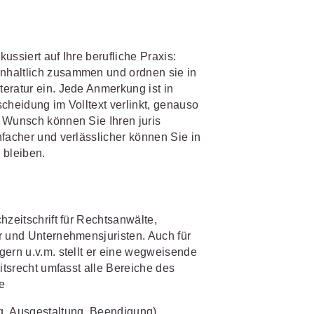
IS AKADEMIE
biet passen.
kussiert auf Ihre berufliche Praxis:
fiziert und zertifiziert: Online-
nhaltlich zusammen und ordnen sie in
bildungen
für Fachanwälte
in
eratur ein. Jede Anmerkung ist in
 wichtigen Fachgebieten.
 Dienstrecht
cheidung im Volltext verlinkt, genauso
 Wunsch können Sie Ihren juris
 Recht
nfacher und verlässlicher können Sie in
 bleiben.
mehr erfahren
hzeitschrift für Rechtsanwälte,
r und Unternehmensjuristen. Auch für
sjuristen
gern u.v.m. stellt er eine wegweisende
ht
itsrecht umfasst alle Bereiche des
Online-Produktberater starten
re
Alle Kontaktmöglichkeiten
gsrecht
g, Ausgestaltung, Beendigung)