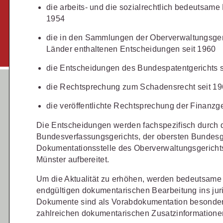
Schulungen und Termine
Öffentliche Verwaltung
die arbeits- und die sozialrechtlich bedeutsame
r Sie
Fachgebiete
ds -
1954
Vereine und Verbände
JURIS BUSINESS
JUR
ch
Finden Sie Lösungen und Inhalte, die zu Ihrem Fachge
uell,
die in den Sammlungen der Oberverwaltungsger
Unternehmen
WEITERE SERVICES
Praxisnah und intuitiv: Schutz vor
Quali
Arbeitsrecht
Notare
t.
Länder enthaltenen Entscheidungen seit 1960
nen
rechtlichen Risiken
für Unternehmen,
Fort
erten
Referendariat
FAQ
n
Institutionen und Steuerberater
.
allen
Außenwirtschaftsrecht
Öffentliches
rne
die Entscheidungen des Bundespatentgerichts s
onals
.
lio
juris
Studium und Hochschule
Downloads
die Rechtsprechung zum Schadensrecht seit 1
n
Bankrecht
Öffentliches
Veranstaltungen
die veröffentlichte Rechtsprechung der Finanzge
Compliance
Sozialrecht
mehr erfahren
Die Entscheidungen werden fachspezifisch durch 
juris PraxisReporte
Datenschutzrecht
Steuerrecht
Bundesverfassungsgerichts, der obersten Bundesg
Dokumentationsstelle des Oberverwaltungsgerichts
Erbrecht
Strafrecht
Münster aufbereitet.
Familienrecht
Unternehmen
Um die Aktualität zu erhöhen, werden bedeutsame 
Handels- und
Verkehrsrec
81 5866-4466
(Mo-Do 9-18 Uhr, Fr 9-17
endgültigen dokumentarischen Bearbeitung ins ju
Gesellschaftsrecht
Dokumente sind als Vorabdokumentation besonde
Versicherun
ne-Produktberater für eine erste
ter
0681 5866-4422
(Mo-Fr 8-18 Uhr).
zahlreichen dokumentarischen Zusatzinformationen
Insolvenzrecht