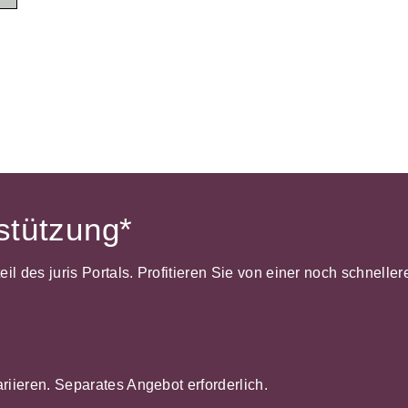
Wettbewerb
IT-und Medienrecht
Immaterialg
Kanzleimanagement
Zivil- und Z
Medizinrecht
Miet- und
Wohneigentumsrecht
rstützung*
dteil des juris Portals. Profitieren Sie von einer noch schnel
ariieren. Separates Angebot erforderlich.