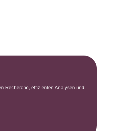
s- und
üterrecht
ivilprozessrecht
leren Recherche, effizienten Analysen und