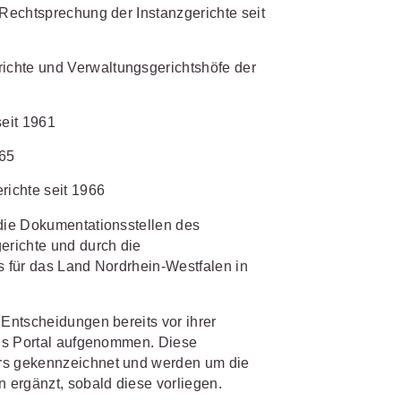
 Rechtsprechung der Instanzgerichte seit
IS AKADEMIE
biet passen.
ichte und Verwaltungsgerichtshöfe der
fiziert und zertifiziert: Online-
bildungen
für Fachanwälte
in
 wichtigen Fachgebieten.
 Dienstrecht
eit 1961
965
 Recht
richte seit 1966
mehr erfahren
die Dokumentationsstellen des
erichte und durch die
 für das Land Nordrhein-Westfalen in
sjuristen
Entscheidungen bereits vor ihrer
ht
ris Portal aufgenommen. Diese
Online-Produktberater starten
rs gekennzeichnet und werden um die
Alle Kontaktmöglichkeiten
gsrecht
 ergänzt, sobald diese vorliegen.