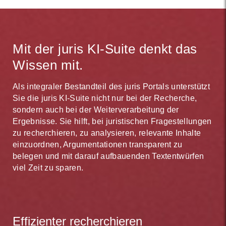
Partnerverlagen: Dank intelligenter
Formularen und Checklisten sparen Sie noch mehr
Verarbeitungsprozesse stehen Ihnen Neuauflagen im
Zeit. Mit juris arbeiten Sie effizient.
juris Portal oft bereits vor Erscheinen der Druckwerke
zur Verfügung. Neue Zeitschriftenausgaben werden
Mit der juris KI-Suite denkt das
automatisch ergänzt. Ältere Jahrgänge werden
archiviert und bei jeder Recherche berücksichtigt.
Wissen mit.
Für Sie wichtige Themen oder Rechtsentwicklungen
Als integraler Bestandteil des juris Portals unterstützt
lassen Sie ganz einfach durch das systemgestützte,
Sie die juris KI-Suite nicht nur bei der Recherche,
intelligente juris Monitoring beobachten.
sondern auch bei der Weiterverarbeitung der
Aktualisierungen sehen Sie bei jedem Login direkt in
Ergebnisse. Sie hilft, bei juristischen Fragestellungen
Ihrem persönlichen Newsbereich. Auf Wunsch
zu recherchieren, zu analysieren, relevante Inhalte
werden Sie über Änderungen oder neue Inhalte
einzuordnen, Argumentationen transparent zu
zusätzlich per E-Mail informiert. Dank juris sind Sie
belegen und mit darauf aufbauenden Textentwürfen
schneller aktuell.
viel Zeit zu sparen.
Effizienter recherchieren