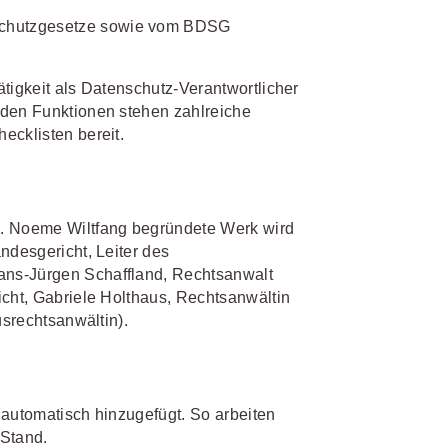
s- und
schutzgesetze sowie vom BDSG
üterrecht
ivilprozessrecht
tigkeit als Datenschutz-Verantwortlicher
nden Funktionen stehen zahlreiche
ecklisten bereit.
m. Noeme Wiltfang begründete Werk wird
ndesgericht, Leiter des
ans-Jürgen Schaffland, Rechtsanwalt
icht, Gabriele Holthaus, Rechtsanwältin
usrechtsanwältin).
 automatisch hinzugefügt. So arbeiten
Stand.