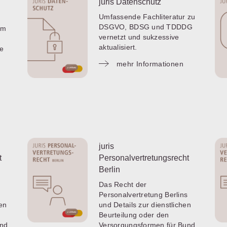
juris Datenschutz
Umfassende Fachliteratur zu
DSGVO, BDSG und TDDDG
im
vernetzt und sukzessive
aktualisiert.
fe
mehr Informationen
juris
t
Personalvertretungsrecht
Berlin
Das Recht der
Personalvertretung Berlins
hen
und Details zur dienstlichen
Beurteilung oder den
und
Versorgungsformen für Bund