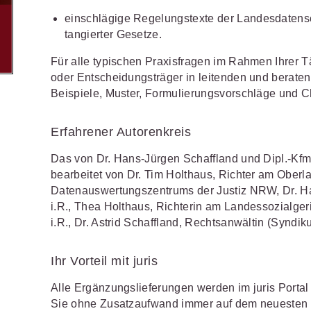
Wettbewerb
einschlägige Regelungstexte der Landesdaten
IT-und Medienrecht
Immaterialg
tangierter Gesetze.
Kanzleimanagement
Zivil- und Z
Für alle typischen Praxisfragen im Rahmen Ihrer Tä
oder Entscheidungsträger in leitenden und berate
Medizinrecht
Beispiele, Muster, Formulierungsvorschläge und Ch
Miet- und
Wohneigentumsrecht
Erfahrener Autorenkreis
Das von Dr. Hans-Jürgen Schaffland und Dipl.-Kf
bearbeitet von Dr. Tim Holthaus, Richter am Oberla
Datenauswertungszentrums der Justiz NRW, Dr. H
i.R., Thea Holthaus, Richterin am Landessozialger
i.R., Dr. Astrid Schaffland, Rechtsanwältin (Syndik
Ihr Vorteil mit juris
Alle Ergänzungslieferungen werden im juris Portal
Sie ohne Zusatzaufwand immer auf dem neuesten 