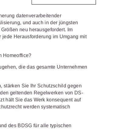
herung datenverarbeitender
IS AKADEMIE
biet passen.
lisierung, und auch in der jüngsten
fiziert und zertifiziert: Online-
 Größen neu herausgefordert. Im
bildungen
für Fachanwälte
in
ür jede Herausforderung im Umgang mit
 wichtigen Fachgebieten.
 Dienstrecht
 Recht
em Homeoffice?
zugehen, die das gesamte Unternehmen
mehr erfahren
n, stärken Sie Ihr Schutzschild gegen
h den geltenden Regelwerken von DS-
t hält Sie das Werk konsequent auf
sjuristen
hutzrecht werden systematisch
ht
Online-Produktberater starten
Alle Kontaktmöglichkeiten
nd des BDSG für alle typischen
gsrecht