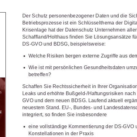
Schulungen und Termine
Öffentliche Verwaltung
r Sie
Fachgebiete
ds -
Vereine und Verbände
Der Schutz personenbezogener Daten und die Sic
JURIS BUSINESS
JUR
ch
Finden Sie Lösungen und Inhalte, die zu Ihrem Fachge
Betriebsprozesse ist ein Schlüsselthema der Digita
uell,
Unternehmen
WEITERE SERVICES
Praxisnah und intuitiv: Schutz vor
Quali
Arbeitsrecht
Notare
t.
Krisenlage hat der Datenschutz Unternehmen aller
nen
rechtlichen Risiken
für Unternehmen,
Fort
erten
Schaffland/Holthaus finden Sie Lösungsansätze f
Referendariat
FAQ
n
Institutionen und Steuerberater
.
allen
Außenwirtschaftsrecht
Öffentliches
rne
DS-GVO und BDSG, beispielsweise:
onals
.
lio
juris
Studium und Hochschule
Downloads
n
Bankrecht
Öffentliches
Welche Risiken bergen externe Zugriffe aus d
Veranstaltungen
Compliance
Sozialrecht
Wie ist mit persönlichen Gesundheitsdaten um
mehr erfahren
betreffen?
juris PraxisReporte
Datenschutzrecht
Steuerrecht
Schaffen Sie Rechtssicherheit in Ihrer Organisatio
Erbrecht
Strafrecht
Leaks und erhöhte Bußgeld-/Haftungsrisiken nac
GVO und dem neuen BDSG. Laufend aktuell ergänz
Familienrecht
Unternehmen
neuestem Stand. EU-, Bundes- und Landesdatensc
integriert, so finden Sie insbesondere
Handels- und
Verkehrsrec
81 5866-4466
(Mo-Do 9-18 Uhr, Fr 9-17
Gesellschaftsrecht
eine vollständige Kommentierung der DS-GVO u
Versicherun
ne-Produktberater für eine erste
ter
0681 5866-4422
(Mo-Fr 8-18 Uhr).
Konstellationen in der Praxis
Insolvenzrecht