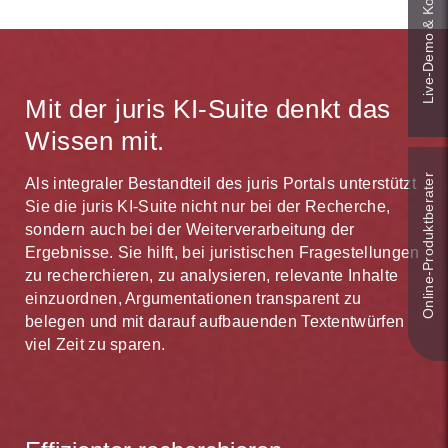
Live‑Demo & Kontakt
effizient.
entscheiden. Darin haben Sie jeweils noch
zusätzlich per E-Mail informiert. Dank juris sind Sie
mindestens ein spezielles Werk zum dort geltenden
schneller aktuell.
Personalvertretungsrecht im Zugriff:
juris Personalvertretungsrecht Berlin
Mit der juris KI-Suite denkt das
juris Personalvertretungsrecht Baden-Württemberg
Wissen mit.
juris Personalvertretungsrecht Mecklenburg-Vorpommern
Online-Produkt­berater
Als integraler Bestandteil des juris Portals unterstützt
juris Personalvertretungsrecht Niedersachsen
Sie die juris KI-Suite nicht nur bei der Recherche,
juris Personalvertretungsrecht Nordrhein-Westfalen
sondern auch bei der Weiterverarbeitung der
juris Personalvertretungsrecht Sachsen
Ergebnisse. Sie hilft, bei juristischen Fragestellungen
zu recherchieren, zu analysieren, relevante Inhalte
juris Personalvertretungsrecht Sachsen-Anhalt
einzuordnen, Argumentationen transparent zu
juris Personalvertretungsrecht Thüringen
belegen und mit darauf aufbauenden Textentwürfen
viel Zeit zu sparen.