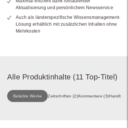
Maximal effizient dank fortlaufender
Aktualisierung und persönlichem Newsservice
Auch als länderspezifische Wissensmanagement-
Lösung erhältlich mit zusätzlichen Inhalten ohne
Mehrkosten
Alle Produktinhalte (11 Top-Titel)
Beliebte Werke
Zeitschriften (2)
Kommentare (3)
Handbüch