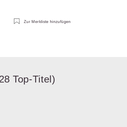
Wettbewerb
IT-und Medienrecht
Immaterialg
Kanzleimanagement
Zivil- und Z
Zur Merkliste hinzufügen
Medizinrecht
Miet- und
Wohneigentumsrecht
28 Top-Titel)