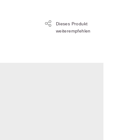
s- und
üterrecht
ivilprozessrecht
Dieses Produkt
weiterempfehlen