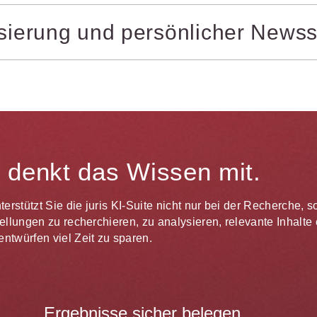
gjährigen Zusammenarbeit zwischen juris und den jurisAllian
isierung und persönlicher Newss
euauflagen oft bereits vor Erscheinen der Druckwerke zur V
twicklungen lassen Sie ganz einfach durch das systemgestütz
ie bei jedem Login direkt in Ihrem persönlichen Newsbereic
 per E-Mail informiert. Dank juris sind Sie schneller aktuell
te denkt das Wissen mit.
unterstützt Sie die juris KI-Suite nicht nur bei der Recherche,
estellungen zu recherchieren, zu analysieren, relevante Inhal
ntwürfen viel Zeit zu sparen.
Ergebnisse sicher belegen