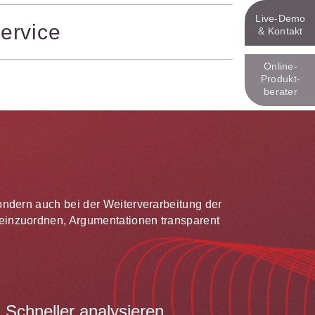
z Partnerverlagen: Dank intelligenter
Live‑Demo
ervice
erfügung. Neue Zeitschriftenausgaben
& Kontakt
Online-
te, intelligente juris Monitoring
Produkt­
h. Auf Wunsch werden Sie über
berater
.
 sondern auch bei der Weiterverarbeitung der
te einzuordnen, Argumentationen transparent
Schneller analysieren