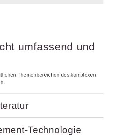
echt umfassend und
 sämtlichen Themenbereichen des komplexen
en.
teratur
 und Markenrecht über Kartell- und
gement-Technologie
rechts sind ebenso berücksichtigt wie
n Sie effizient.