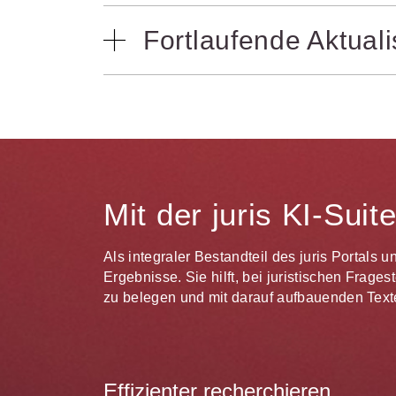
Sie profitieren maßgeblich von der lan
Fortlaufende Aktual
Verarbeitungsprozesse stehen Ihnen N
werden automatisch ergänzt.
Für Sie wichtige Themen oder Rechtsen
beobachten. Aktualisierungen sehen S
Änderungen oder neue Inhalte zusätzlich
Mit der juris KI-Sui
Als integraler Bestandteil des juris Portals 
Ergebnisse. Sie hilft, bei juristischen Frag
zu belegen und mit darauf aufbauenden Texte
Effizienter recherchieren