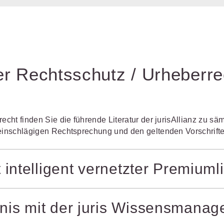
her Rechtsschutz / Urheberr
rrecht finden Sie die führende Literatur der jurisAllianz zu
 einschlägigen Rechtsprechung und den geltenden Vorschrift
t intelligent vernetzter Premiumli
ellungen über das gesamte Spektrum – von Urheber-, Patent-
rnis mit der juris Wissensmana
nd Verfahrensrecht. Die relevanten Bereiche des Datenschutz
spielsweise das Vergabe- oder Arbeitsrecht. Mit juris arbeite