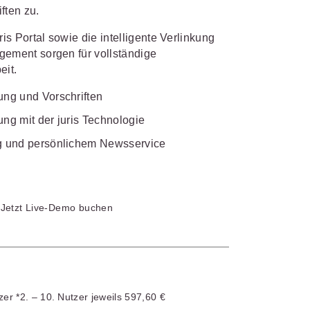
ften zu.
IS AKADEMIE
is Portal sowie die intelligente Verlinkung
biet passen.
gement sorgen für vollständige
fiziert und zertifiziert: Online-
eit.
bildungen
für Fachanwälte
in
 wichtigen Fachgebieten.
 Dienstrecht
hung und Vorschriften
ung mit der juris Technologie
 Recht
ung und persönlichem Newsservice
mehr erfahren
Jetzt Live-Demo buchen
sjuristen
ht
Online-Produktberater starten
Alle Kontaktmöglichkeiten
gsrecht
2. – 10. Nutzer jeweils 597,60 €
zer *