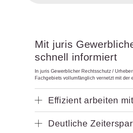
Mit juris Gewerblic
schnell informiert
In juris Gewerblicher Rechtsschutz / Urhebe
Fachgebiets vollumfänglich vernetzt mit der
Effizient arbeiten mi
Sekundenschnell klären Sie Problemst
Deutliche Zeiterspa
Wettbewerbsrecht bis hin zu Steuer- u
weitere angrenzende Rechtsgebiete, bei