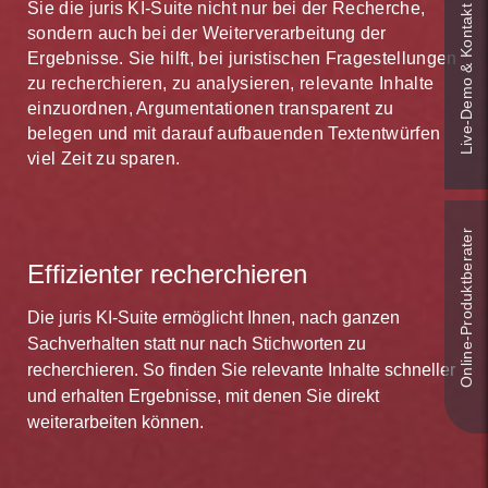
juris arbeiten Sie effizient.
Sie die juris KI-Suite nicht nur bei der Recherche,
Live‑Demo & Kontakt
Ihrem persönlichen Newsbereich. Auf Wunsch
sondern auch bei der Weiterverarbeitung der
werden Sie über Änderungen zusätzlich per E-Mail
Ergebnisse. Sie hilft, bei juristischen Fragestellungen
informiert. Dank juris sind Sie schneller aktuell.
zu recherchieren, zu analysieren, relevante Inhalte
einzuordnen, Argumentationen transparent zu
belegen und mit darauf aufbauenden Textentwürfen
viel Zeit zu sparen.
Online-Produkt­berater
Effizienter recherchieren
Die juris KI-Suite ermöglicht Ihnen, nach ganzen
Sachverhalten statt nur nach Stichworten zu
recherchieren. So finden Sie relevante Inhalte schneller
und erhalten Ergebnisse, mit denen Sie direkt
weiterarbeiten können.