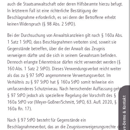
auch die Staatsanwaltschaft oder deren Hilfsbeamte hierzu befugt.
In letzterem Fall ist eine richterliche Bestätigung der
Beschlagnahme erforderlich, es sei denn der Betroffene erhebt
keinen Widerspruch (§ 98 Abs. 2 StPO).
Bei der Durchsuchung von Anwaltskanzleien gilt nach § 160a Abs.
1 Satz 1 StPO, dass Beschlagnahmen verboten sind, soweit sie
Gegenstände betreffen, über die der Anwalt das Zeugnis
verweigern dürfte und die sich in seinem Gewahrsam befinden.
Dennoch erlangte Erkenntnisse dürfen nicht verwendet werden (§
160 Abs. 1 Satz 2 StPO). Dieses Verwendungsverbot reicht weiter
als das zu § 97 StPO angenommene Verwertungsverbot. Im
Verhältnis zu § 97 StPO hat § 160a StPO somit teilweise ein
umfassenderes Schutzniveau. Nach herrschender Auffassung geht
§ 97 StPO jedoch als speziellere Regelung der Vorschrift des §
Live‑Demo & Kontakt
160a StPO vor (Meyer-Goßner/Schmitt, StPO, 63. Aufl. 2020, §
160a Rn. 17).
Nach § 97 StPO besteht für Gegenstände ein
Beschlagnahmeverbot, das an die Zeugnisverweigerungsrechte der