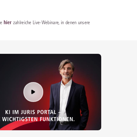
IS AKADEMIE
hier
ie
zahlreiche Live-Webinare, in denen unsere
ziert und zertifiziert: Online-
ildungen
für Fachanwälte
in allen
ienstrecht
gen Fachgebieten.
echt
mehr erfahren
uristen
Online-Produktberater starten
Alle Kontaktmöglichkeiten
echt
 und