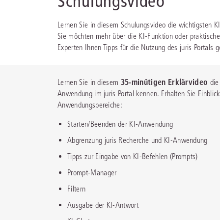
Schulungsvideo
Bei juris erhalten Sie genau die juristis
Damit das Wissen noch besser für 
Informationen und Management-Tools, 
arbeitet:
Hilfe, Training, Downloads - h
Lernen Sie in diesem Schulungsvideo die wichtigsten KI
JURIS RECHT
Ihre Arbeitsprozesse erleichtern – aktuel
finden Sie alles, um juris noch besser zu
Sie möchten mehr über die KI-Funktion oder praktisch
vollständig und intelligent vernetzt.
nutzen.
Vollständig und vernetzt: Übergreifend
Durch unsere langjährige Zusammenarb
Experten Ihnen Tipps für die Nutzung des juris Portals 
Rechtsinformationen sowie vertiefende
mit namhaften Kunden konnten wir uns
Sprechen Sie mit unseren routinier
Inhalte zu allen Fachgebieten
für Lega
Portfolio optimal auf Ihre Anforderung
Referenten über Ihr Anliegen.
Gern
Professionals
.
abstimmen.
erörtern wir gemeinsam, wie das juris P
35-minütigen Erklärvideo
Lernen Sie in diesem
die
Sie am besten unterstützen kann.
Anwendung im juris Portal kennen. Erhalten Sie Einblick
alle Branchen
Anwendungsbereiche:
mehr erfahren
alle Services
Starten/Beenden der KI-Anwendung
Abgrenzung juris Recherche und KI-Anwendung
Tipps zur Eingabe von KI-Befehlen (Prompts)
Prompt-Manager
PRODUKTBERATUNG
Kontakt
Filtern
Wir beraten Sie persönlich unter
0681 58
Wir unterstützen Sie persönlich unter
068
Testen Sie auch gerne unseren Online-Pro
Ausgabe der KI-Antwort