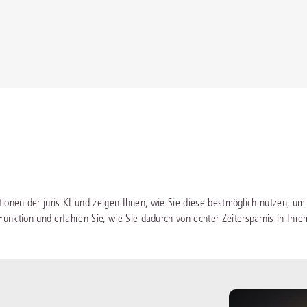
Immaterialgüte
Kanzleimanagement
Zivil- und Zivi
Medizinrecht
Miet- und Wohneigentumsrecht
tionen der juris KI und zeigen Ihnen, wie Sie diese bestmöglich nutzen, um 
ktion und erfahren Sie, wie Sie dadurch von echter Zeitersparnis in Ihrem 