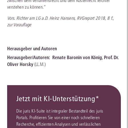
zwischen dem Verfahrensrecht und dem Kostenrecht leichter
verstehen zu können."
Vors. Richter am LG a.D. Heinz Hansens, RVGreport 2018, 8 f.,
zur Vorauflage
Herausgeber und Autoren
Herausgeber/Autoren:
Renate Baronin von König
,
Prof. Dr.
Oliver Horsky
(LL.M.)
Jetzt mit KI-Unterstützung*
Die juris KI-Suite ist integraler Bestandteil des juris
Portals. Profitieren Sie von einer noch schnelleren
Recherche, effizienten Analysen und verlässlichen