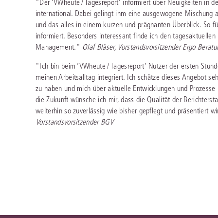
"Der ‘VWheute / Tagesreport‘ informiert über Neuigkeiten in d
international. Dabei gelingt ihm eine ausgewogene Mischung a
und das alles in einem kurzen und prägnanten Überblick. So fü
informiert. Besonders interessant finde ich den tagesaktuelle
Management."
Olaf Bläser, Vorstandsvorsitzender Ergo Beratu
"Ich bin beim ‘VWheute / Tagesreport‘ Nutzer der ersten Stunde
meinen Arbeitsalltag integriert. Ich schätze dieses Angebot se
zu haben und mich über aktuelle Entwicklungen und Prozesse in
die Zukunft wünsche ich mir, dass die Qualität der Berichters
weiterhin so zuverlässig wie bisher gepflegt und präsentiert w
Vorstandsvorsitzender BGV