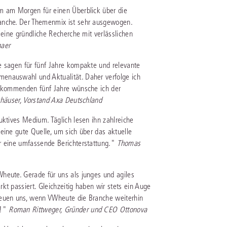
rrecht
um am Morgen für einen Überblick über die
ranche. Der Themenmix ist sehr ausgewogen.
lprozessrecht
 eine gründliche Recherche mit verlässlichen
haer
e sagen für fünf Jahre kompakte und relevante
enauswahl und Aktualität. Daher verfolge ich
ie kommenden fünf Jahre wünsche ich der
häuser, Vorstand Axa Deutschland
uktives Medium. Täglich lesen ihn zahlreiche
eine gute Quelle, um sich über das aktuelle
er eine umfassende Berichterstattung."
Thomas
heute. Gerade für uns als junges und agiles
kt passiert. Gleichzeitig haben wir stets ein Auge
reuen uns, wenn VWheute die Branche weiterhin
e!"
Roman Rittweger, Gründer und CEO Ottonova