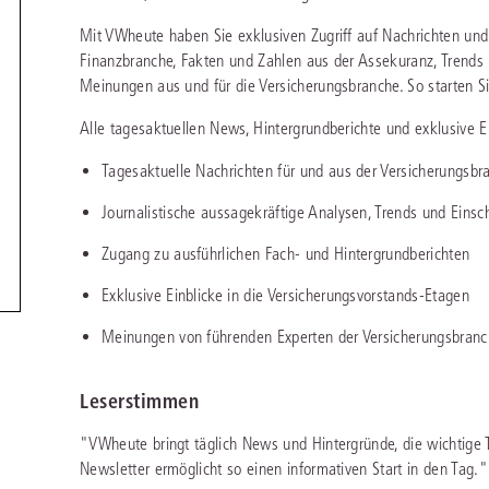
chen
Sie
Vereine und Verbände
Mit VWheute haben Sie exklusiven Zugriff auf Nachrichten un
die
ier
Finden Sie Lösungen und Inhalte, die zu Ihrem Fachgebiet passen.
JURIS BUSINESS
JUR
l,
Finanzbranche, Fakten und Zahlen aus der Assekuranz, Trends 
WEITERE SERVICES
Unternehmen
Arbeitsrecht
Notare
Meinungen aus und für die Versicherungsbranche. So starten Si
e
Praxisnah und intuitiv: Schutz vor rechtlichen
Qualifi
eit
FAQ
Referendariat
Risiken
für Unternehmen, Institutionen
Fortb
Außenwirtschaftsrecht
Öffentliches D
er
ten
Alle tagesaktuellen News, Hintergrundberichte und exklusive Ei
l
und Steuerberater
.
wichti
en
e
Downloads
Studium und Hochschule
ortal
Bankrecht
Öffentliches R
Tagesaktuelle Nachrichten für und aus der Versicherungsbr
Veranstaltungen
Journalistische aussagekräftige Analysen, Trends und Eins
Compliance
Sozialrecht
mehr erfahren
Zugang zu ausführlichen Fach- und Hintergrundberichten
juris PraxisReporte
Datenschutzrecht
Steuerrecht
Exklusive Einblicke in die Versicherungsvorstands-Etagen
Erbrecht
Strafrecht
Meinungen von führenden Experten der Versicherungsbran
Familienrecht
Unternehmensj
Handels- und Gesellschaftsrecht
Verkehrsrecht
Leserstimmen
66-4466
(Mo-Do 9-18 Uhr, Fr 9-17 Uhr).
Insolvenzrecht
Versicherungsr
1 5866-4422
(Mo-Fr 8-18 Uhr).
"VWheute bringt täglich News und Hintergründe, die wichtige 
duktberater für eine erste Produktempfehlung.
Newsletter ermöglicht so einen informativen Start in den Tag.
IT-und Medienrecht
Wettbewerbs-