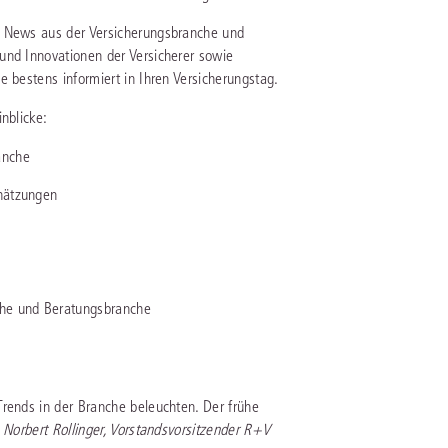
d News aus der Versicherungsbranche und
IS AKADEMIE
und Innovationen der Versicherer sowie
e bestens informiert in Ihren Versicherungstag.
ziert und zertifiziert: Online-
ildungen
für Fachanwälte
in allen
ienstrecht
nblicke:
gen Fachgebieten.
echt
anche
chätzungen
mehr erfahren
che und Beratungsbranche
uristen
Online-Produktberater starten
Alle Kontaktmöglichkeiten
echt
Trends in der Branche beleuchten. Der frühe
"
Norbert Rollinger, Vorstandsvorsitzender R+V
 und