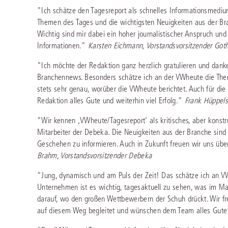
Immaterialgüte
"Ich schätze den Tagesreport als schnelles Informationsmedi
Kanzleimanagement
Themen des Tages und die wichtigsten Neuigkeiten aus der B
Zivil- und Zivi
Wichtig sind mir dabei ein hoher journalistischer Anspruch und
Medizinrecht
Informationen."
Karsten Eichmann, Vorstandsvorsitzender Got
Miet- und Wohneigentumsrecht
"Ich möchte der Redaktion ganz herzlich gratulieren und dank
Branchennews. Besonders schätze ich an der VWheute die Them
stets sehr genau, worüber die VWheute berichtet. Auch für d
Redaktion alles Gute und weiterhin viel Erfolg."
Frank Hüppels
"Wir kennen ‚VWheute/Tagesreport‘ als kritisches, aber konstr
Mitarbeiter der Debeka. Die Neuigkeiten aus der Branche sind 
Geschehen zu informieren. Auch in Zukunft freuen wir uns üb
Brahm, Vorstandsvorsitzender Debeka
"Jung, dynamisch und am Puls der Zeit! Das schätze ich an VW
Unternehmen ist es wichtig, tagesaktuell zu sehen, was im Mar
darauf, wo den großen Wettbewerbern der Schuh drückt. Wir f
auf diesem Weg begleitet und wünschen dem Team alles Gut