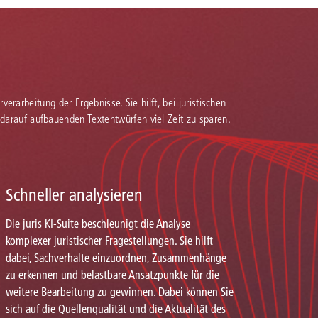
verarbeitung der Ergebnisse. Sie hilft, bei juristischen
 darauf aufbauenden Textentwürfen viel Zeit zu sparen.
Schneller analysieren
Die juris KI-Suite beschleunigt die Analyse
komplexer juristischer Fragestellungen. Sie hilft
dabei, Sachverhalte einzuordnen, Zusammenhänge
zu erkennen und belastbare Ansatzpunkte für die
weitere Bearbeitung zu gewinnen. Dabei können Sie
sich auf die Quellenqualität und die Aktualität des