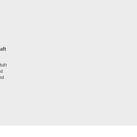
aft
häft
nd
und