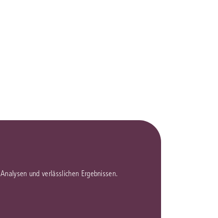
rrecht
lprozessrecht
en Analysen und verlässlichen Ergebnissen.