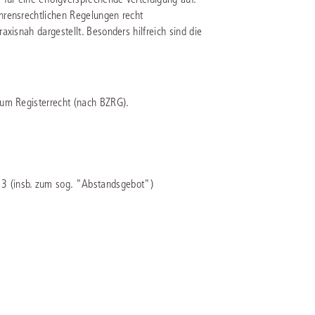
hrensrechtlichen Regelungen recht
xisnah dargestellt. Besonders hilfreich sind die
IS AKADEMIE
ziert und zertifiziert: Online-
ildungen
für Fachanwälte
in allen
ienstrecht
gen Fachgebieten.
zum Registerrecht (nach BZRG).
echt
mehr erfahren
3 (insb. zum sog. "Abstandsgebot")
uristen
Online-Produktberater starten
Alle Kontaktmöglichkeiten
echt
 und