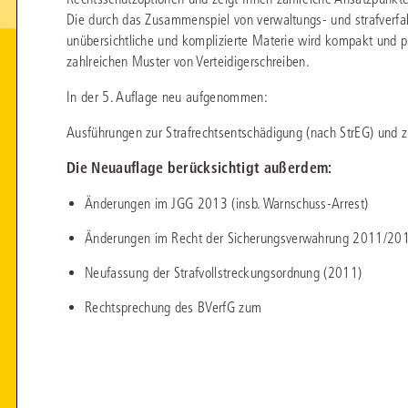
chen
Sie
Die durch das Zusammenspiel von verwaltungs- und strafverfa
Vereine und Verbände
die
ier
Finden Sie Lösungen und Inhalte, die zu Ihrem Fachgebiet passen.
unübersichtliche und komplizierte Materie wird kompakt und pra
JURIS BUSINESS
JUR
l,
zahlreichen Muster von Verteidigerschreiben.
WEITERE SERVICES
Unternehmen
Arbeitsrecht
Notare
e
Praxisnah und intuitiv: Schutz vor rechtlichen
Qualifi
eit
In der 5. Auflage neu aufgenommen:
FAQ
Referendariat
Risiken
für Unternehmen, Institutionen
Fortb
Außenwirtschaftsrecht
Öffentliches D
er
ten
l
und Steuerberater
.
wichti
en
e
Ausführungen zur Strafrechtsentschädigung (nach StrEG) und 
Downloads
Studium und Hochschule
ortal
Bankrecht
Öffentliches R
Die Neuauflage berücksichtigt außerdem:
Veranstaltungen
Compliance
Sozialrecht
mehr erfahren
Änderungen im JGG 2013 (insb. Warnschuss-Arrest)
juris PraxisReporte
Datenschutzrecht
Steuerrecht
Änderungen im Recht der Sicherungsverwahrung 2011/201
Erbrecht
Strafrecht
Neufassung der Strafvollstreckungsordnung (2011)
Familienrecht
Unternehmensj
Rechtsprechung des BVerfG zum
Handels- und Gesellschaftsrecht
Verkehrsrecht
66-4466
(Mo-Do 9-18 Uhr, Fr 9-17 Uhr).
Insolvenzrecht
Versicherungsr
1 5866-4422
(Mo-Fr 8-18 Uhr).
duktberater für eine erste Produktempfehlung.
IT-und Medienrecht
Wettbewerbs-