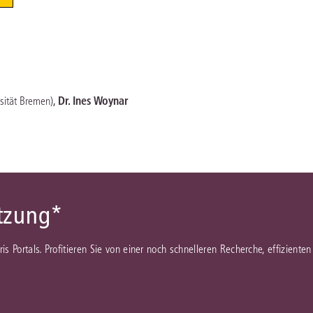
Immaterialgüte
Kanzleimanagement
Zivil- und Zivi
Medizinrecht
Miet- und Wohneigentumsrecht
,
Dr. Ines Woynar
rsität Bremen)
ützung*
juris Portals. Profitieren Sie von einer noch schnelleren Recherche, effizient