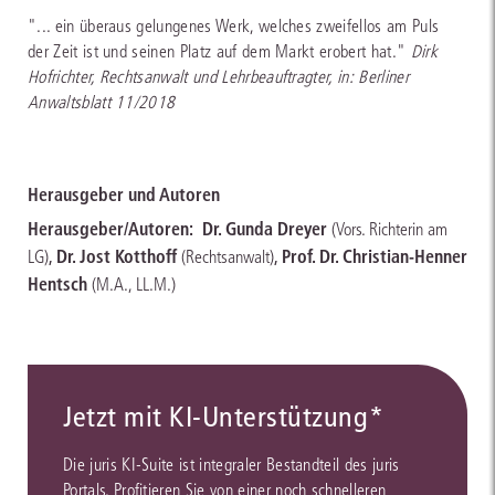
"... ein überaus gelungenes Werk, welches zweifellos am Puls
der Zeit ist und seinen Platz auf dem Markt erobert hat."
Dirk
Hofrichter, Rechtsanwalt und Lehrbeauftragter, in: Berliner
Anwaltsblatt 11/2018
Herausgeber und Autoren
Herausgeber/Autoren:
Dr. Gunda Dreyer
(Vors. Richterin am
,
Dr. Jost Kotthoff
,
Prof. Dr. Christian-Henner
LG)
(Rechtsanwalt)
Hentsch
(M.A., LL.M.)
Jetzt mit KI-Unterstützung*
Die juris KI-Suite ist integraler Bestandteil des juris
Portals. Profitieren Sie von einer noch schnelleren