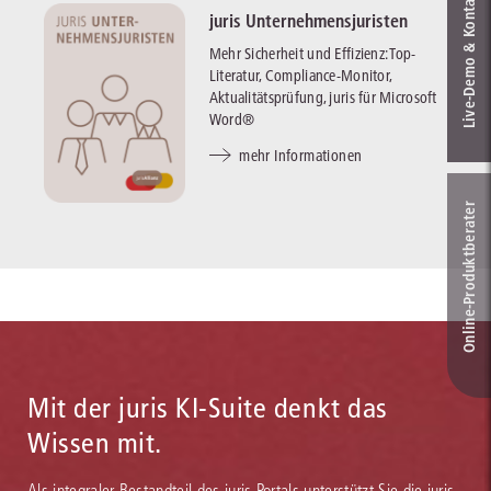
Live‑Demo & Kontakt
juris Unternehmensjuristen
Mehr Sicherheit und Effizienz: Top-
Literatur, Compliance-Monitor,
Aktualitätsprüfung, juris für Microsoft
Word®
mehr Informationen
Online-Produkt­berater
Mit der juris KI-Suite denkt das
Wissen mit.
Als integraler Bestandteil des juris Portals unterstützt Sie die juris