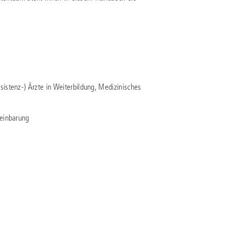
IS AKADEMIE
ziert und zertifiziert: Online-
ildungen
für Fachanwälte
in allen
ienstrecht
gen Fachgebieten.
echt
sistenz-) Ärzte in Weiterbildung, Medizinisches
mehr erfahren
reinbarung
uristen
Online-Produktberater starten
Alle Kontaktmöglichkeiten
echt
 und