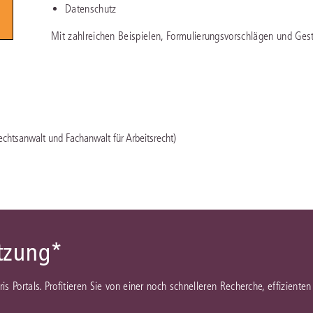
Datenschutz
Immaterialgüte
Kanzleimanagement
Mit zahlreichen Beispielen, Formulierungsvorschlägen und Gest
Zivil- und Zivi
Medizinrecht
Miet- und Wohneigentumsrecht
echtsanwalt und Fachanwalt für Arbeitsrecht)
ützung*
juris Portals. Profitieren Sie von einer noch schnelleren Recherche, effizient