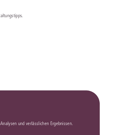
rrecht
altungstipps.
lprozessrecht
en Analysen und verlässlichen Ergebnissen.