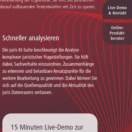
 darauf aufbauenden Textentwürfen viel Zeit zu sparen.
Live‑Demo
& Kontakt
Online-
Produkt­
Schneller analysieren
berater
Die juris KI-Suite beschleunigt die Analyse
komplexer juristischer Fragestellungen. Sie hilft
dabei, Sachverhalte einzuordnen, Zusammenhänge
zu erkennen und belastbare Ansatzpunkte für die
weitere Bearbeitung zu gewinnen. Dabei können Sie
sich auf die Quellenqualität und die Aktualität des
juris Datenraums verlassen.
15 Minuten Live-Demo zur