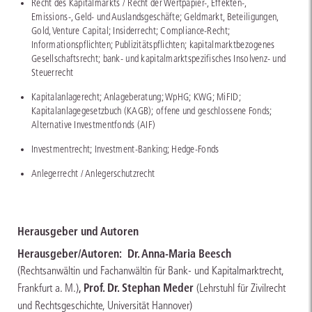
Recht des Kapitalmarkts / Recht der Wertpapier-, Effekten-,
Emissions-, Geld- und Auslandsgeschäfte; Geldmarkt, Beteiligungen,
Gold, Venture Capital; Insiderrecht; Compliance-Recht;
Informationspflichten; Publizitätspflichten; kapitalmarktbezogenes
Gesellschaftsrecht; bank- und kapitalmarktspezifisches Insolvenz- und
Steuerrecht
Kapitalanlagerecht; Anlageberatung; WpHG; KWG; MiFID;
Kapitalanlagegesetzbuch (KAGB); offene und geschlossene Fonds;
Alternative Investmentfonds (AIF)
Investmentrecht; Investment-Banking; Hedge-Fonds
Anlegerrecht / Anlegerschutzrecht
Herausgeber und Autoren
Herausgeber/Autoren:
Dr. Anna-Maria Beesch
(Rechtsanwältin und Fachanwältin für Bank- und Kapitalmarktrecht,
,
Prof. Dr. Stephan Meder
Frankfurt a. M.)
(Lehrstuhl für Zivilrecht
und Rechtsgeschichte, Universität Hannover)