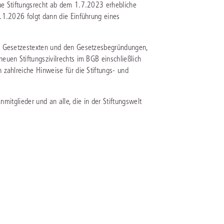
ue Stiftungsrecht ab dem 1.7.2023 erhebliche
.1.2026 folgt dann die Einführung eines
IS AKADEMIE
ziert und zertifiziert: Online-
en Gesetzestexten und den Gesetzesbegründungen,
ildungen
für Fachanwälte
in allen
ienstrecht
uen Stiftungszivilrechts im BGB einschließlich
gen Fachgebieten.
zahlreiche Hinweise für die Stiftungs- und
echt
nmitglieder und an alle, die in der Stiftungswelt
mehr erfahren
uristen
Online-Produktberater starten
Alle Kontaktmöglichkeiten
echt
 und