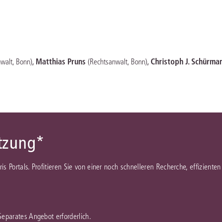
Immaterialgüte
Kanzleimanagement
Zivil- und Zivi
Medizinrecht
Miet- und Wohneigentumsrecht
,
Matthias Pruns
,
Christoph J. Schürma
walt, Bonn)
(Rechtsanwalt, Bonn)
ützung*
juris Portals. Profitieren Sie von einer noch schnelleren Recherche, effizient
 Separates Angebot erforderlich.