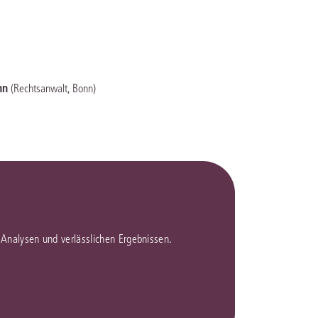
rrecht
lprozessrecht
nn
(Rechtsanwalt, Bonn)
en Analysen und verlässlichen Ergebnissen.