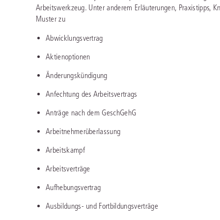
Arbeitswerkzeug. Unter anderem Erläuterungen, Praxistipps, 
Immaterialgüte
Kanzleimanagement
Muster zu
Zivil- und Zivi
Medizinrecht
Abwicklungsvertrag
Aktienoptionen
Miet- und Wohneigentumsrecht
Änderungskündigung
Anfechtung des Arbeitsvertrags
Anträge nach dem GeschGehG
Arbeitnehmerüberlassung
Arbeitskampf
Arbeitsverträge
Aufhebungsvertrag
Ausbildungs- und Fortbildungsverträge