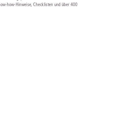
Know-how-Hinweise, Checklisten und über 400
rrecht
lprozessrecht