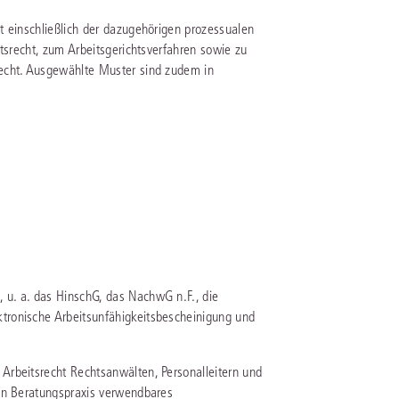
t einschließlich der dazugehörigen prozessualen
IS AKADEMIE
tsrecht, zum Arbeitsgerichtsverfahren sowie zu
echt. Ausgewählte Muster sind zudem in
ziert und zertifiziert: Online-
ildungen
für Fachanwälte
in allen
ienstrecht
gen Fachgebieten.
echt
mehr erfahren
uristen
u. a. das HinschG, das NachwG n.F., die
tronische Arbeitsunfähigkeitsbescheinigung und
Online-Produktberater starten
Alle Kontaktmöglichkeiten
echt
Arbeitsrecht Rechtsanwälten, Personalleitern und
hen Beratungspraxis verwendbares
 und