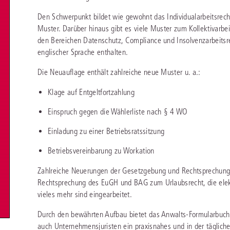
chen
Sie
Vereine und Verbände
Den Schwerpunkt bildet wie gewohnt das Individualarbeitsrech
die
ier
Finden Sie Lösungen und Inhalte, die zu Ihrem Fachgebiet passen.
JURIS BUSINESS
JUR
l,
Muster. Darüber hinaus gibt es viele Muster zum Kollektivarbei
WEITERE SERVICES
Unternehmen
Arbeitsrecht
Notare
den Bereichen Datenschutz, Compliance und Insolvenzarbeitsr
e
Praxisnah und intuitiv: Schutz vor rechtlichen
Qualifi
eit
englischer Sprache enthalten.
FAQ
Referendariat
Risiken
für Unternehmen, Institutionen
Fortb
Außenwirtschaftsrecht
Öffentliches D
er
ten
l
und Steuerberater
.
wichti
en
e
Die Neuauflage enthält zahlreiche neue Muster u. a.:
Downloads
Studium und Hochschule
ortal
Bankrecht
Öffentliches R
Klage auf Entgeltfortzahlung
Veranstaltungen
Compliance
Sozialrecht
Einspruch gegen die Wählerliste nach § 4 WO
mehr erfahren
juris PraxisReporte
Datenschutzrecht
Steuerrecht
Einladung zu einer Betriebsratssitzung
Erbrecht
Strafrecht
Betriebsvereinbarung zu Workation
Familienrecht
Unternehmensj
Zahlreiche Neuerungen der Gesetzgebung und Rechtsprechung, 
Rechtsprechung des EuGH und BAG zum Urlaubsrecht, die elek
Handels- und Gesellschaftsrecht
Verkehrsrecht
vieles mehr sind eingearbeitet.
66-4466
(Mo-Do 9-18 Uhr, Fr 9-17 Uhr).
Insolvenzrecht
Versicherungsr
1 5866-4422
(Mo-Fr 8-18 Uhr).
duktberater für eine erste Produktempfehlung.
Durch den bewährten Aufbau bietet das Anwalts-Formularbuch 
auch Unternehmensjuristen ein praxisnahes und in der täglic
IT-und Medienrecht
Wettbewerbs-