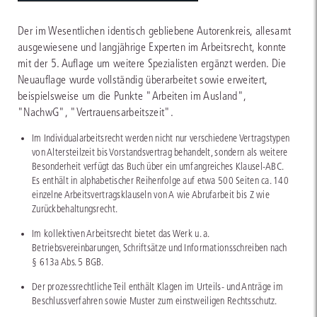
Der im Wesentlichen identisch gebliebene Autorenkreis, allesamt
ausgewiesene und langjährige Experten im Arbeitsrecht, konnte
mit der 5. Auflage um weitere Spezialisten ergänzt werden. Die
Neuauflage wurde vollständig überarbeitet sowie erweitert,
beispielsweise um die Punkte "Arbeiten im Ausland",
"NachwG", "Vertrauensarbeitszeit".
Im Individualarbeitsrecht werden nicht nur verschiedene Vertragstypen
von Altersteilzeit bis Vorstandsvertrag behandelt, sondern als weitere
Besonderheit verfügt das Buch über ein umfangreiches Klausel-ABC.
Es enthält in alphabetischer Reihenfolge auf etwa 500 Seiten ca. 140
einzelne Arbeitsvertragsklauseln von A wie Abrufarbeit bis Z wie
Zurückbehaltungsrecht.
Im kollektiven Arbeitsrecht bietet das Werk u. a.
Betriebsvereinbarungen, Schriftsätze und Informationsschreiben nach
§ 613a Abs. 5 BGB.
Der prozessrechtliche Teil enthält Klagen im Urteils- und Anträge im
Beschlussverfahren sowie Muster zum einstweiligen Rechtsschutz.