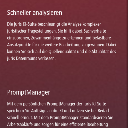
seien die neueren Entwicklungen wie etwa Non-Fungible Tokens
Schneller analysieren
(NFTs), die Umkehr von der Störerhaftung zur täterschaftlichen
Haftung der Plattformbetreibenden seit den bahnbrechenden
Die juris KI-Suite beschleunigt die Analyse komplexer
EuGH-Entscheidungen in Sachen YouTube und Cyando sowie
juristischer Fragestellungen. Sie hilft dabei, Sachverhalte
aktualisierte und dezidierte Ausführungen u.a. zu den durch das
einzuordnen, Zusammenhänge zu erkennen und belastbare
Urheberrechts-Wissensgesellschafts-Gesetz (UrhWissG)
Ansatzpunkte für die weitere Bearbeitung zu gewinnen. Dabei
eingefügten §§ 60a ff. UrhG sowie zum Urheberrechts-
können Sie sich auf die Quellenqualität und die Aktualität des
Diensteanbieter-Gesetz (UrhDaG).
juris Datenraums verlassen.
Kapitel 4 zum digitalen Handel enthält in Kapitel 4.1
Ausführungen und Darstellungen zu § 127 StGB der das
Betreiben krimineller Handelsplattformen im Internet sanktioniert.
Kapitel 4.2 zum Vertragsschluss im Internet beleuchtet detailliert die
PromptManager
Rechtsprechung zum Beschriftungserfordernis des Bestellbuttons, die
Normierung des Kündigungsbuttons (§ 312k BGB), die Neuaufnahme
Mit dem persönlichen PromptManager der juris KI-Suite
der Regulierung zum Widerrufbutton (ab 28.06.2025; der Gesetzgeber
hat bei Dauerschuldverhältnissen, die auf elektronischem Wege
speichern Sie Aufträge an die KI und nutzen sie bei Bedarf
geschlossen wurden, eine neue Lösungsmöglichkeit reguliert) sowie
schnell erneut. Mit dem PromptManager standardisieren Sie
einen
Arbeitsabläufe und sorgen für eine effiziente Bearbeitung