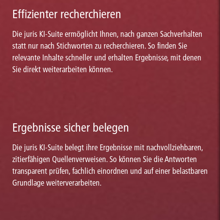
dem DSA insbesondere unter Berücksichtigung der Louboutain-
Effizienter recherchieren
Entscheidung (EuGH v. 22.12.2022 – C 148/21; 184/21)
Die juris KI-Suite ermöglicht Ihnen, nach ganzen Sachverhalten
Ergänzungen zur Löschung und Weiterverbreitung bereits abrufbarer
negativer Bewertungen sowie zu Prüfpflichten des
statt nur nach Stichworten zu recherchieren. So finden Sie
Plattformbetreibers, insbesondere bei der Rüge des nicht gegebenen
relevante Inhalte schneller und erhalten Ergebnisse, mit denen
Geschäftskontaktes
Sie direkt weiterarbeiten können.
Ausführungen zu Sperr- und Löschverboten auf sozialen Netzwerken
Ergänzungen zur Haftung der Betreiber von Suchmaschinen nach
dem DAS
Kapitel 2 zum Domainrecht bespricht wichtige Entscheidungen,
Ergebnisse sicher belegen
z.B. BGH v. 26.10.2023 - I ZR 107/22 zur Interessenabwägung
bei Prüfung einer unberechtigten Namensanmaßung -
Die juris KI-Suite belegt ihre Ergebnisse mit nachvollziehbaren,
energycollect.de.
zitierfähigen Quellenverweisen. So können Sie die Antworten
transparent prüfen, fachlich einordnen und auf einer belastbaren
Kapitel 3.1 und 3.2 zum Urheberrecht behandeln ein sehr
Grundlage weiterverarbeiten.
dynamisches Rechtsgebiet. Dies auch aufgrund neuer bedeutender
technischer Tools, insbesondere im Bereich Künstlicher Intelligenz.
Auch wegen der richterlichen Rechtsfortbildung gibt es ständig
einen hohen Aktualisierungsbedarf im Urheberrecht. Genannt