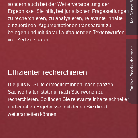
Live‑Demo & Kontakt
Neuauflagen
sondern auch bei der Weiterverarbeitung der
Sozialdatenschutz, Mutschler/Palsherm
Ergebnisse. Sie hilft, bei juristischen Fragestellungen
Sie profitieren von den langjährigen Kontakten, die
SGB XI Soziale Pflegeversicherung, Hauck
zu recherchieren, zu analysieren, relevante Inhalte
juris zu den Herausgebern pflegt. Wir gewährleisten
SGB XII Sozialhilfe, mit AsylbLG, Coseriu, Siefert
einzuordnen, Argumentationen transparent zu
damit Beratungssicherheit – vor allem in
belegen und mit darauf aufbauenden Textentwürfen
SGB XIV Soziale Entschädigung, Bittner
Rechtsbereichen, die von großer Dynamik
viel Zeit zu sparen.
gekennzeichnet sind.
SGB - Sozialrecht Besonderer Teil
Online-Produkt­berater
Effizienter recherchieren
Die juris KI-Suite ermöglicht Ihnen, nach ganzen
Sachverhalten statt nur nach Stichworten zu
recherchieren. So finden Sie relevante Inhalte schneller
und erhalten Ergebnisse, mit denen Sie direkt
weiterarbeiten können.