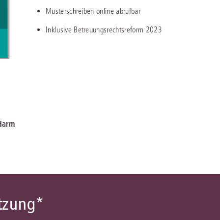
Immaterialgüte
Musterschreiben online abrufbar
Kanzleimanagement
Zivil- und Zivi
Inklusive Betreuungsrechtsreform 2023
Medizinrecht
Miet- und Wohneigentumsrecht
 Harm
ützung*