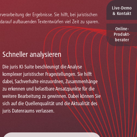
Live‑Demo
& Kontakt
verarbeitung der Ergebnisse. Sie hilft, bei juristischen
 darauf aufbauenden Textentwürfen viel Zeit zu sparen.
Online-
Produkt­
berater
Schneller analysieren
Die juris KI-Suite beschleunigt die Analyse
komplexer juristischer Fragestellungen. Sie hilft
dabei, Sachverhalte einzuordnen, Zusammenhänge
zu erkennen und belastbare Ansatzpunkte für die
weitere Bearbeitung zu gewinnen. Dabei können Sie
sich auf die Quellenqualität und die Aktualität des
juris Datenraums verlassen.