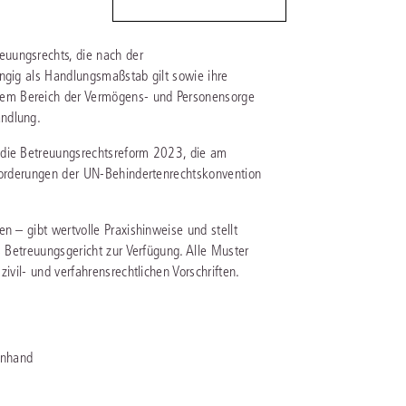
IS AKADEMIE
uungsrechts, die nach der
ngig als Handlungsmaßstab gilt sowie ihre
ziert und zertifiziert: Online-
em Bereich der Vermögens- und Personensorge
ildungen
für Fachanwälte
in allen
ienstrecht
andlung.
gen Fachgebieten.
echt
 die Betreuungsrechtsreform 2023, die am
nforderungen der UN-Behindertenrechtskonvention
mehr erfahren
n – gibt wertvolle Praxishinweise und stellt
s Betreuungsgericht zur Verfügung. Alle Muster
ivil- und verfahrensrechtlichen Vorschriften.
uristen
Online-Produktberater starten
Alle Kontaktmöglichkeiten
enhand
echt
 und