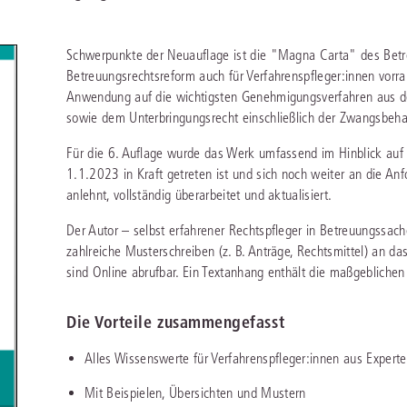
chen
Sie
Vereine und Verbände
die
ier
Finden Sie Lösungen und Inhalte, die zu Ihrem Fachgebiet passen.
JURIS BUSINESS
JUR
l,
Schwerpunkte der Neuauflage ist die "Magna Carta" des Betre
WEITERE SERVICES
Unternehmen
Arbeitsrecht
Notare
Betreuungsrechtsreform auch für Verfahrenspfleger:innen vorra
e
Praxisnah und intuitiv: Schutz vor rechtlichen
Qualifi
eit
Anwendung auf die wichtigsten Genehmigungsverfahren aus d
FAQ
Referendariat
Risiken
für Unternehmen, Institutionen
Fortb
Außenwirtschaftsrecht
Öffentliches D
er
ten
sowie dem Unterbringungsrecht einschließlich der Zwangsbeh
l
und Steuerberater
.
wichti
en
e
Downloads
Studium und Hochschule
ortal
Bankrecht
Öffentliches R
Für die 6. Auflage wurde das Werk umfassend im Hinblick auf
1.1.2023 in Kraft getreten ist und sich noch weiter an die A
Veranstaltungen
Compliance
Sozialrecht
anlehnt, vollständig überarbeitet und aktualisiert.
mehr erfahren
juris PraxisReporte
Datenschutzrecht
Steuerrecht
Der Autor – selbst erfahrener Rechtspfleger in Betreuungssache
zahlreiche Musterschreiben (z. B. Anträge, Rechtsmittel) an da
Erbrecht
Strafrecht
sind Online abrufbar. Ein Textanhang enthält die maßgeblichen z
Familienrecht
Unternehmensj
Die Vorteile zusammengefasst
Handels- und Gesellschaftsrecht
Verkehrsrecht
66-4466
(Mo-Do 9-18 Uhr, Fr 9-17 Uhr).
Alles Wissenswerte für Verfahrenspfleger:innen aus Expert
Insolvenzrecht
Versicherungsr
1 5866-4422
(Mo-Fr 8-18 Uhr).
duktberater für eine erste Produktempfehlung.
Mit Beispielen, Übersichten und Mustern
IT-und Medienrecht
Wettbewerbs-