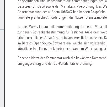
Hervorzuheben sind insbesondere die Kommentierungen des ko
chen
Sie
Gesetzes (UrhDaG) sowie der Marrakesch-Verordnung. Das Werk 
Vereine und Verbände
die
ier
Finden Sie Lösungen und Inhalte, die zu Ihrem Fachgebiet passen.
Geltendmachung der auf dem UrhDaG beruhenden Ansprüche un
JURIS BUSINESS
JUR
l,
WEITERE SERVICES
Unternehmen
konkrete praktische Anforderungen, die Nutzer, Diensteanbiet
Arbeitsrecht
Notare
e
Praxisnah und intuitiv: Schutz vor rechtlichen
Qualifi
eit
FAQ
Referendariat
Teil des Werks ist auch die Kommentierung der neuen Vorschri
Risiken
für Unternehmen, Institutionen
Fortb
Außenwirtschaftsrecht
Öffentliches D
er
ten
l
und Steuerberater
.
wichti
zur neuen Schrankenbestimmung für Pastiches. Außerdem werd
en
e
Downloads
Studium und Hochschule
ortal
Bankrecht
Öffentliches R
urheberrechtlichen Ansprüche in besonderer Tiefe analysiert. D
im Bereich Open Source Software ein, welche sich vollständi
Veranstaltungen
Compliance
Sozialrecht
künstliche Intelligenz im Urheberrecht kann im Werk nachges
mehr erfahren
juris PraxisReporte
Datenschutzrecht
Steuerrecht
Daneben bietet der Kommentar auch die bewährten Kommentie
Einigungsvertrag und der EU-Portabilitätsverordnung.
Erbrecht
Strafrecht
Familienrecht
Unternehmensj
Handels- und Gesellschaftsrecht
Verkehrsrecht
66-4466
(Mo-Do 9-18 Uhr, Fr 9-17 Uhr).
Insolvenzrecht
Versicherungsr
1 5866-4422
(Mo-Fr 8-18 Uhr).
duktberater für eine erste Produktempfehlung.
IT-und Medienrecht
Wettbewerbs-