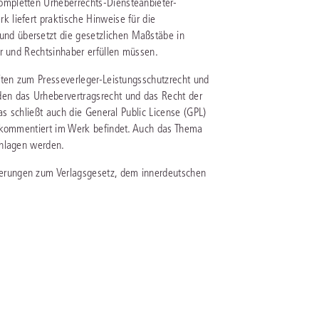
mpletten Urheberrechts-Diensteanbieter-
liefert praktische Hinweise für die
d übersetzt die gesetzlichen Maßstäbe in
IS AKADEMIE
er und Rechtsinhaber erfüllen müssen.
ziert und zertifiziert: Online-
ften zum Presseverleger-Leistungsschutzrecht und
ildungen
für Fachanwälte
in allen
ienstrecht
gen Fachgebieten.
en das Urhebervertragsrecht und das Recht der
echt
as schließt auch die General Public License (GPL)
g kommentiert im Werk befindet. Auch das Thema
chlagen werden.
mehr erfahren
rungen zum Verlagsgesetz, dem innerdeutschen
uristen
Online-Produktberater starten
Alle Kontaktmöglichkeiten
echt
 und