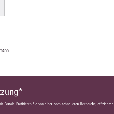
Immaterialgüte
Kanzleimanagement
Zivil- und Zivi
Medizinrecht
Miet- und Wohneigentumsrecht
emann
ützung*
juris Portals. Profitieren Sie von einer noch schnelleren Recherche, effizient