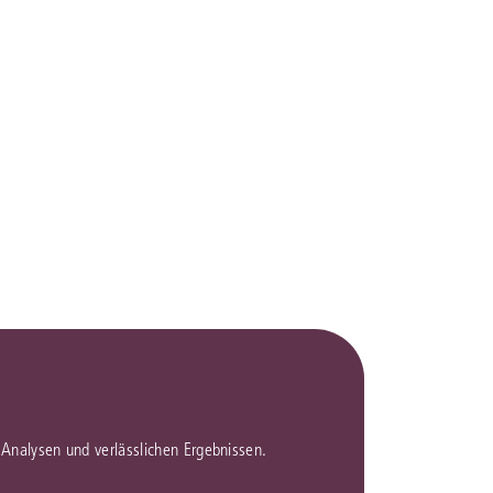
rrecht
lprozessrecht
en Analysen und verlässlichen Ergebnissen.