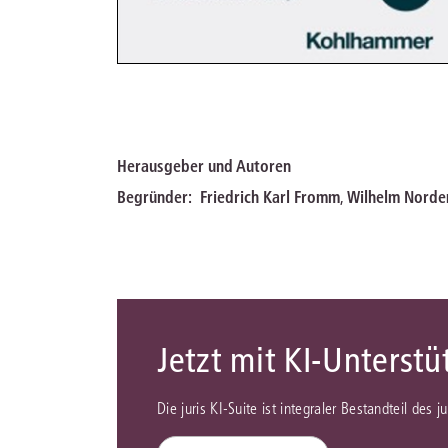
Herausgeber und Autoren
Begründer:
Friedrich Karl Fromm
,
Wilhelm Nord
Jetzt mit KI-Unterst
Die juris KI-Suite ist integraler Bestandteil des 