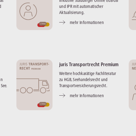
as
Inklusive Staudinger Online EGBGB
d
und IPR mit automatischer
Aktualisierung.
mehr Informationen
juris Transportrecht Premium
e
Weitere hochkarätige Fachliteratur
in
zu HGB, Seehandelsrecht und
 See.
Transportversicherungsrecht.
mehr Informationen