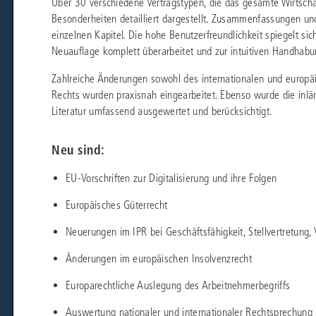
Über 30 verschiedene Vertragstypen, die das gesamte Wirtsch
chen
Sie
Besonderheiten detailliert dargestellt. Zusammenfassungen u
Vereine und Verbände
die
ier
Finden Sie Lösungen und Inhalte, die zu Ihrem Fachgebiet passen.
einzelnen Kapitel. Die hohe Benutzerfreundlichkeit spiegelt sic
JURIS BUSINESS
JUR
l,
WEITERE SERVICES
Unternehmen
Neuauflage komplett überarbeitet und zur intuitiven Handhab
Arbeitsrecht
Notare
e
Praxisnah und intuitiv: Schutz vor rechtlichen
Qualifi
eit
FAQ
Referendariat
Zahlreiche Änderungen sowohl des internationalen und europä
Risiken
für Unternehmen, Institutionen
Fortb
Außenwirtschaftsrecht
Öffentliches D
er
ten
l
und Steuerberater
.
wichti
Rechts wurden praxisnah eingearbeitet. Ebenso wurde die inl
en
e
Downloads
Studium und Hochschule
ortal
Bankrecht
Öffentliches R
Literatur umfassend ausgewertet und berücksichtigt.
Veranstaltungen
Compliance
Sozialrecht
Neu sind:
mehr erfahren
juris PraxisReporte
Datenschutzrecht
Steuerrecht
EU-Vorschriften zur Digitalisierung und ihre Folgen
Erbrecht
Strafrecht
Europäisches Güterrecht
Familienrecht
Unternehmensj
Neuerungen im IPR bei Geschäftsfähigkeit, Stellvertretung
Handels- und Gesellschaftsrecht
Verkehrsrecht
Änderungen im europäischen Insolvenzrecht
66-4466
(Mo-Do 9-18 Uhr, Fr 9-17 Uhr).
Insolvenzrecht
Versicherungsr
Europarechtliche Auslegung des Arbeitnehmerbegriffs
1 5866-4422
(Mo-Fr 8-18 Uhr).
duktberater für eine erste Produktempfehlung.
Auswertung nationaler und internationaler Rechtsprechung
IT-und Medienrecht
Wettbewerbs-