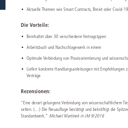
Immaterialgüte
Aktuelle Themen wie Smart Contracts, Brexit oder Covid-
Kanzleimanagement
Zivil- und Zivi
Medizinrecht
Die Vorteile:
Miet- und Wohneigentumsrecht
Beinhaltet über 30 verschiedene Vertragstypen
Arbeitsbuch und Nachschlagewerk in einem
Optimale Verbindung von Praxisorientierung und wissenscha
Liefert konkrete Handlungsanleitungen mit Empfehlungen z
Verträge
Rezensionen:
"Eine derart gelungene Verbindung von wissenschaftlichem Tief
selten. (…) Die Neuauflage bestätigt und bekräftigt die Spit
Standardwerk.“
Michael Martinek in JM 9/2016