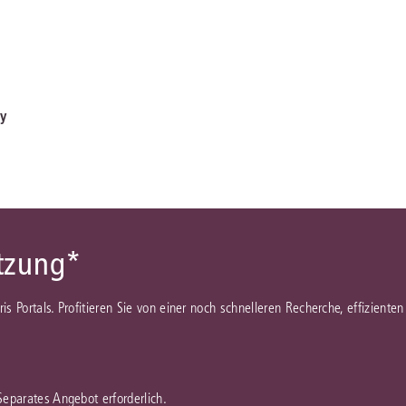
ny
ützung*
juris Portals. Profitieren Sie von einer noch schnelleren Recherche, effizient
 Separates Angebot erforderlich.