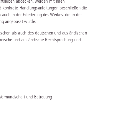
aftsleben abdecken, werden mit ihren
nd konkrete Handlungsanleitungen beschließen die
h auch in der Gliederung des Werkes, die in der
IS AKADEMIE
ung angepasst wurde.
ziert und zertifiziert: Online-
ischen als auch des deutschen und ausländischen
ildungen
für Fachanwälte
in allen
ienstrecht
gen Fachgebieten.
ändische und ausländische Rechtsprechung und
echt
mehr erfahren
uristen
, Vormundschaft und Betreuung
Online-Produktberater starten
Alle Kontaktmöglichkeiten
echt
 und