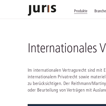
Produkte
Branch
Wählen Sie bitt
Kompetenz für j
Unsere Services
zurück
zurück
zurück
Internationales V
Schalten Sie mit unseren flexibel ko
Erfahren Sie, welche Vorteile die Lö
Fragen zum juris Portal oder zu uns
Alle Produkte anzeigen
Im internationalen Vertragsrecht sind mi
internationalem Privatrecht sowie materie
zu berücksichtigen. Der Reithmann/Martiny 
juris Recht
juris Business
juris Akademie
oder Beurteilung von Verträgen mit Ausla
zu den Produkten
zu den Produkten
zu den Produkten