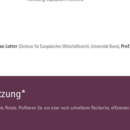
cus Lutter
,
Prof
(Zentrum für Europäisches Wirtschaftsrecht, Universität Bonn)
ützung*
juris Portals. Profitieren Sie von einer noch schnelleren Recherche, effizient