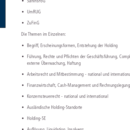
SanInsFoG
Immaterialgüte
Kanzleimanagement
UmRUG
Zivil- und Zivi
Medizinrecht
ZuFinG
Die Themen im Einzelnen:
Miet- und Wohneigentumsrecht
Begriff, Erscheinungsformen, Entstehung der Holding
Führung, Rechte und Pflichten der Geschäftsführung, Compl
externe Überwachung, Haftung
Arbeitsrecht und Mitbestimmung - national und internation
Finanzwirtschaft, Cash-Management und Rechnungslegung
Konzernsteuerrecht - national und international
Ausländische Holding-Standorte
Holding-SE
Auflösung, Liquidation, Insolvenz