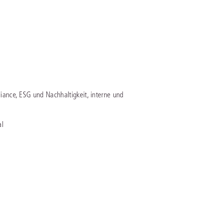
rrecht
lprozessrecht
iance, ESG und Nachhaltigkeit, interne und
al