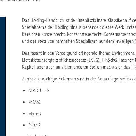
chen
Sie
Vereine und Verbände
die
ier
Finden Sie Lösungen und Inhalte, die zu Ihrem Fachgebiet passen.
JURIS BUSINESS
JUR
l,
Das Holding-Handbuch ist der interdisziplinäre Klassiker auf 
WEITERE SERVICES
Unternehmen
Arbeitsrecht
Notare
Spezialthema der Holding hinaus behandelt dieses Werk umfa
e
Praxisnah und intuitiv: Schutz vor rechtlichen
Qualifi
eit
FAQ
Referendariat
Risiken
für Unternehmen, Institutionen
Fortb
Bereichen Konzernrecht, Konzernsteuerrecht, Konzernarbeitsrech
Außenwirtschaftsrecht
Öffentliches D
er
ten
l
und Steuerberater
.
wichti
en
e
und das stets von namhaften Spezialisten auf dem jeweiligen 
Downloads
Studium und Hochschule
ortal
Bankrecht
Öffentliches R
Das rasant in den Vordergrund drängende Thema Environment, 
Veranstaltungen
Compliance
Sozialrecht
Lieferkettensorgfaltspflichtengesetz (LKSG), HinSchG, Taxono
Kapitel, aber auch an vielen anderen Stellen macht sich das 
mehr erfahren
juris PraxisReporte
Datenschutzrecht
Steuerrecht
Zahlreiche wichtige Reformen sind in der Neuauflage berücksic
Erbrecht
Strafrecht
ATADUmsG
Familienrecht
Unternehmensj
KöMoG
Handels- und Gesellschaftsrecht
Verkehrsrecht
MoPeG
66-4466
(Mo-Do 9-18 Uhr, Fr 9-17 Uhr).
Insolvenzrecht
Versicherungsr
1 5866-4422
(Mo-Fr 8-18 Uhr).
duktberater für eine erste Produktempfehlung.
Pillar 2
IT-und Medienrecht
Wettbewerbs-