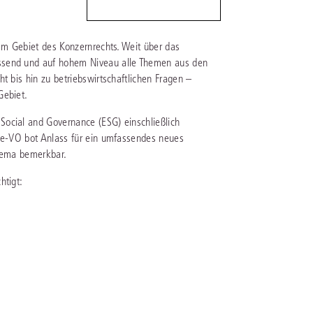
IS AKADEMIE
dem Gebiet des Konzernrechts. Weit über das
ssend und auf hohem Niveau alle Themen aus den
ziert und zertifiziert: Online-
ildungen
für Fachanwälte
in allen
t bis hin zu betriebswirtschaftlichen Fragen –
ienstrecht
gen Fachgebieten.
Gebiet.
echt
Social and Governance (ESG) einschließlich
mie-VO bot Anlass für ein umfassendes neues
Thema bemerkbar.
mehr erfahren
htigt:
uristen
Online-Produktberater starten
Alle Kontaktmöglichkeiten
echt
 und