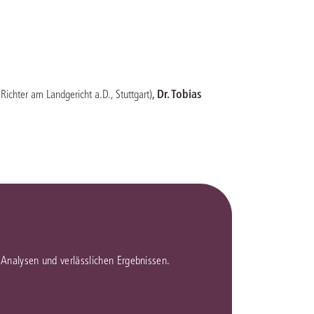
rrecht
lprozessrecht
,
Dr. Tobias
 Richter am Landgericht a.D., Stuttgart)
en Analysen und verlässlichen Ergebnissen.