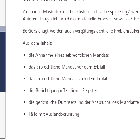
chen
Sie
Vereine und Verbände
die
ier
Zahlreiche Mustertexte, Checklisten und Fallbeispiele ergän
Finden Sie Lösungen und Inhalte, die zu Ihrem Fachgebiet passen.
JURIS BUSINESS
JUR
l,
Autoren. Dargestellt wird das materielle Erbrecht sowie das Pr
WEITERE SERVICES
Unternehmen
Arbeitsrecht
Notare
e
Praxisnah und intuitiv: Schutz vor rechtlichen
Qualifi
eit
Berücksichtigt werden auch vergütungsrechtliche Problematike
FAQ
Referendariat
Risiken
für Unternehmen, Institutionen
Fortb
Außenwirtschaftsrecht
Öffentliches D
er
ten
l
und Steuerberater
.
wichti
en
e
Aus dem Inhalt:
Downloads
Studium und Hochschule
ortal
Bankrecht
Öffentliches R
die Annahme eines erbrechtlichen Mandats
Veranstaltungen
Compliance
Sozialrecht
das erbrechtliche Mandat vor dem Erbfall
mehr erfahren
juris PraxisReporte
Datenschutzrecht
Steuerrecht
das erbrechtliche Mandat nach dem Erbfall
Erbrecht
Strafrecht
die Berichtigung öffentlicher Register
Familienrecht
Unternehmensj
die gerichtliche Durchsetzung der Ansprüche des Mandant
Handels- und Gesellschaftsrecht
Verkehrsrecht
Fälle mit Auslandberührung
66-4466
(Mo-Do 9-18 Uhr, Fr 9-17 Uhr).
Insolvenzrecht
Versicherungsr
1 5866-4422
(Mo-Fr 8-18 Uhr).
duktberater für eine erste Produktempfehlung.
IT-und Medienrecht
Wettbewerbs-