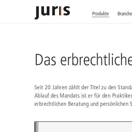
Produkte
Branch
Wählen Sie bitt
Kompetenz für j
Unsere Services
zurück
zurück
zurück
Das erbrechtlic
Schalten Sie mit unseren flexibel ko
Erfahren Sie, welche Vorteile die Lö
Fragen zum juris Portal oder zu uns
Alle Produkte anzeigen
Seit 20 Jahren zählt der Titel zu den Sta
Ablauf des Mandats ist er für den Praktik
erbrechtlichen Beratung und persönlichen S
juris Recht
juris Business
juris Akademie
zu den Produkten
zu den Produkten
zu den Produkten