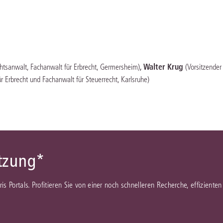
Immaterialgüte
Kanzleimanagement
Zivil- und Zivi
Medizinrecht
Miet- und Wohneigentumsrecht
,
Walter Krug
htsanwalt, Fachanwalt für Erbrecht, Germersheim)
(Vorsitzender
r Erbrecht und Fachanwalt für Steuerrecht, Karlsruhe)
ützung*
juris Portals. Profitieren Sie von einer noch schnelleren Recherche, effizient