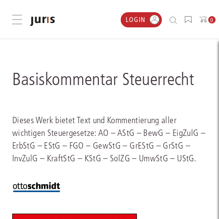
LOGIN
Menü öffnen
0
Basiskommentar Steuerrecht
Dieses Werk bietet Text und Kommentierung aller
wichtigen Steuergesetze: AO – AStG – BewG – EigZulG –
ErbStG – EStG – FGO – GewStG – GrEStG – GrStG –
InvZulG – KraftStG – KStG – SolZG – UmwStG – UStG.