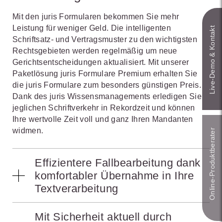
Mit den juris Formularen bekommen Sie mehr
Leistung für weniger Geld. Die intelligenten
Live‑Demo & Kontakt
Schriftsatz- und Vertragsmuster zu den wichtigsten
Rechtsgebieten werden regelmäßig um neue
Gerichtsentscheidungen aktualisiert. Mit unserer
Paketlösung juris Formulare Premium erhalten Sie
die juris Formulare zum besonders günstigen Preis.
Dank des juris Wissensmanagements erledigen Sie
jeglichen Schriftverkehr in Rekordzeit und können
Ihre wertvolle Zeit voll und ganz Ihren Mandanten
widmen.
Online-Produkt­berater
Effizientere Fallbearbeitung dank
komfortabler Übernahme in Ihre
Textverarbeitung
Mit juris Formulare Premium erhalten Sie unsere
Mit Sicherheit aktuell durch
intelligenten, ständig aktualisierten Schriftsatz- und