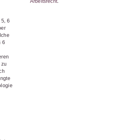
Arbeitsrecht
.
 5, 6
ber
elche
§ 6
eren
 zu
ch
ingte
ologie