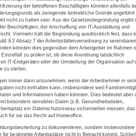
fizierung der betroffenen Beschäftigten könnten allenfalls be
derungsgrunds als zwingende betriebliche Gründe angeführt
ohl nicht zu halten sein. Aus der Gesetzesbegründung ergibt 
 der Beschäftigten, der Anschaffung von IT-Ausstattung und
nicht. Vielmehr hält die Begründung ausdrücklich fest, dass 
äß § 2 Absatz 7 der Arbeitsstättenverordnung zu vereinbare
behörden könnten dies gegenüber dem Arbeitgeber im Rahmen 
inzelfall zu prüfen ist, ob diese Anordnung tatsächlich
 von IT-Endgeräten oder der Umstellung der Organisation auf 
 zu stellen.
igen immer dann anzunehmen, wenn der Arbeitnehmer in sei
gaben nicht einhalten kann, insbesondere weil Familienmitgl
Daten und Informationen haben könnten. Dies bedeutet aber 
 mit besonders sensiblen Daten (z.B. Gesundheitsdaten,
rbeitsplatz ein Datenschutzniveau sicherstellen müssen, da
 auch für sie das Recht auf Homeoffice.
fährdungsbeurteilung zu dokumentieren, sondern insbesondere
für bestimmte Arbeitsplätze nicht in Betracht kommt. Schließ