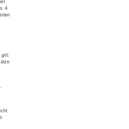
iel
s. 4
eiten
n
gilt:
lätze
.
d
icht
t