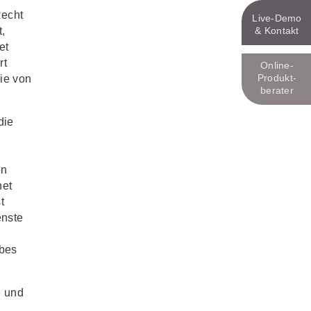
Recht
Live‑Demo
& Kontakt
t,
et
rt
Online-
Produkt­
gie von
berater
die
en
net
t
enste
ebes
e und