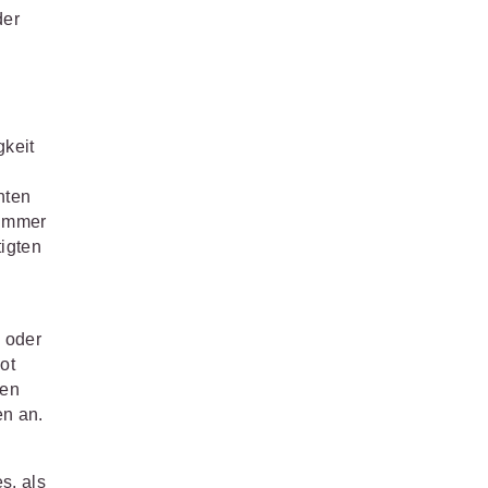
der
gkeit
nten
 immer
tigten
 oder
ot
gen
en an.
s, als