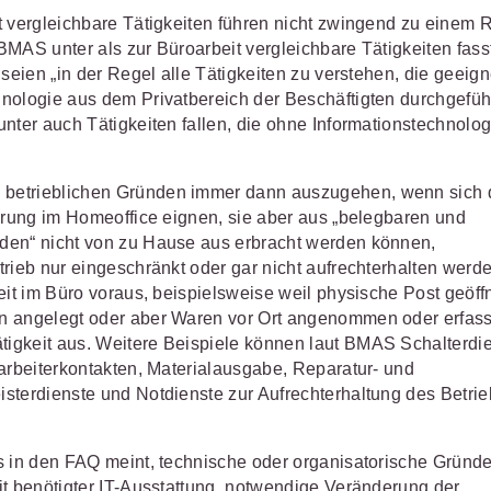
t vergleichbare Tätigkeiten führen nicht zwingend zu einem 
MAS unter als zur Büroarbeit vergleichbare Tätigkeiten fass
seien „in der Regel alle Tätigkeiten zu verstehen, die geeign
nologie aus dem Privatbereich der Beschäftigten durchgefüh
nter auch Tätigkeiten fallen, die ohne Informationstechnolo
betrieblichen Gründen immer dann auszugehen, wenn sich 
ührung im Homeoffice eignen, sie aber aus „belegbaren und
den“ nicht von zu Hause aus erbracht werden können,
rieb nur eingeschränkt oder gar nicht aufrechterhalten werd
eit im Büro voraus, beispielsweise weil physische Post geöff
n angelegt oder aber Waren vor Ort angenommen oder erfass
igkeit aus. Weitere Beispiele können laut BMAS Schalterdi
tarbeiterkontakten, Materialausgabe, Reparatur- und
sterdienste und Notdienste zur Aufrechterhaltung des Betri
s in den FAQ meint, technische oder organisatorische Gründ
it benötigter IT-Ausstattung, notwendige Veränderung der