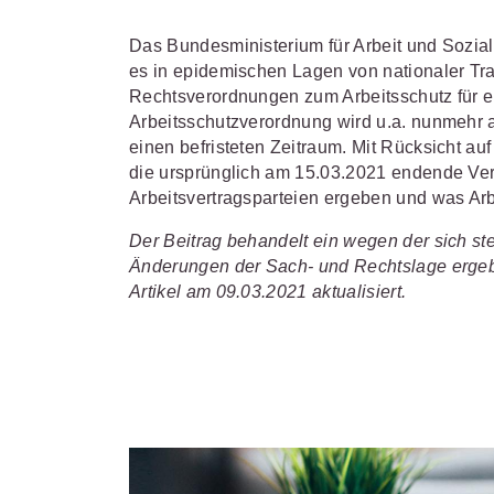
Bei juris erhalten Sie genau die
Damit das Wissen noch besser fü
juristischen Informationen und
arbeitet:
Hilfe, Training, Downloa
Das Bundesministerium für Arbeit und Sozi
JURIS RECHT
Management-Tools, die Ihre
hier finden Sie alles, um juris no
es in epidemischen Lagen von nationaler Tr
Arbeitsprozesse erleichtern – akt
besser zu nutzen.
Rechtsverordnungen zum Arbeitsschutz für ei
Vollständig und vernetzt:
vollständig und intelligent vernetz
Arbeitsschutzverordnung wird u.a. nunmehr a
Übergreifende Rechtsinformatio
Durch unsere langjährige
Sprechen Sie mit unseren routini
sowie vertiefende Inhalte zu alle
einen befristeten Zeitraum. Mit Rücksicht 
Zusammenarbeit mit namhaften
Referenten über Ihr Anliegen.
Ge
Fachgebieten
für Legal Professi
Kunden konnten wir unser Portfo
erörtern wir gemeinsam, wie das 
die ursprünglich am 15.03.2021 endende Vero
optimal auf Ihre Anforderungen
Portal Sie am besten unterstütze
Arbeitsvertragsparteien ergeben und was Arb
abstimmen.
kann.
Der Beitrag behandelt ein wegen der sich s
mehr erfahren
Änderungen der Sach- und Rechtslage ergebe
alle Branchen
alle Services
Artikel am 09.03.2021 aktualisiert.
PRODUKTBERATUNG
Wir beraten Sie persönlich unter
06
Kontakt
Uhr).
Testen Sie auch gerne unseren Onli
Wir unterstützen Sie persönlich un
Produktempfehlung.