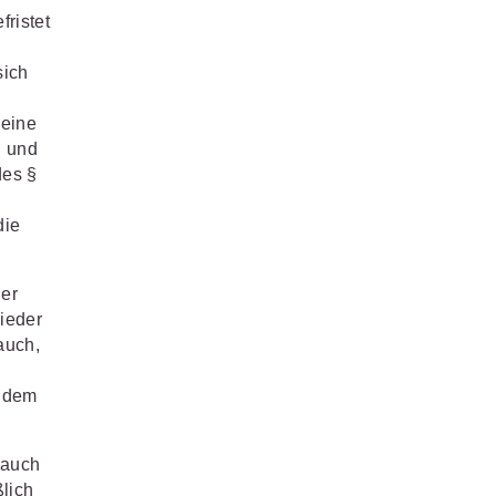
fristet
sich
keine
n und
des §
die
ner
ieder
auch,
s dem
 auch
lich