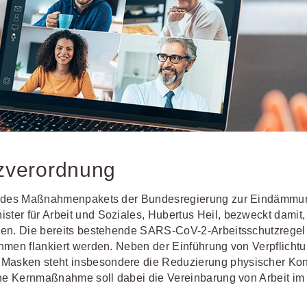
Wettbewerb
IT-und Medienrecht
Immaterialg
Kanzleimanagement
Zivil- und Z
Medizinrecht
Miet- und
Wohneigentumsrecht
tzverordnung
il des Maßnahmenpakets der Bundesregierung zur Eindämmu
er für Arbeit und Soziales, Hubertus Heil, bezweckt damit,
ken. Die bereits bestehende SARS-CoV-2-Arbeitsschutzregel 
hmen flankiert werden. Neben der Einführung von Verpflicht
Masken steht insbesondere die Reduzierung physischer Kon
ine Kernmaßnahme soll dabei die Vereinbarung von Arbeit im