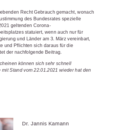
ergebenden Recht Gebrauch gemacht, wonach
IS AKADEMIE
biet passen.
Zustimmung des Bundesrates spezielle
.2021 geltenden Corona-
fiziert und zertifiziert: Online-
tsplatzes statuiert, wenn auch nur für
bildungen
für Fachanwälte
in
 wichtigen Fachgebieten.
ierung und Länder am 3. März vereinbart,
 Dienstrecht
 und Pflichten sich daraus für die
 Recht
et der nachfolgende Beitrag.
cheinen können sich sehr schnell
mehr erfahren
 mit Stand vom 22.01.2021 wieder hat den
sjuristen
ht
Online-Produktberater starten
Alle Kontaktmöglichkeiten
gsrecht
Dr. Jannis Kamann