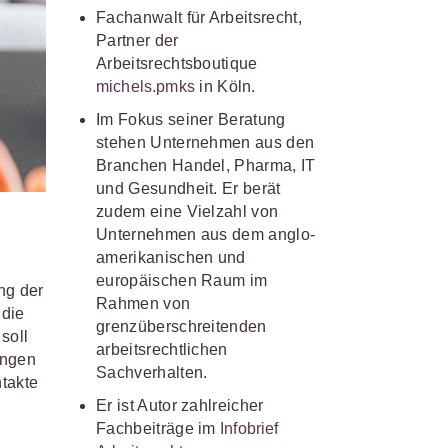
s- und
Fachanwalt für Arbeitsrecht,
üterrecht
Partner der
Arbeitsrechtsboutique
ivilprozessrecht
michels.pmks
in Köln.
Im Fokus seiner Beratung
stehen Unternehmen aus den
Branchen Handel, Pharma, IT
und Gesundheit. Er berät
zudem eine Vielzahl von
Unternehmen aus dem anglo-
amerikanischen und
europäischen Raum im
ng der
Rahmen von
 die
grenzüberschreitenden
soll
arbeitsrechtlichen
ungen
Sachverhalten.
takte
Er ist Autor zahlreicher
Fachbeiträge im
Infobrief