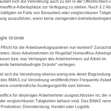
ert sich die Verordnung auch zu der in der Öffentlichkeit v
omeoffice-Arbeitsplätze zur Verfügung zu stellen. Nach § 2 Ab
häftigten im Falle von Büroarbeit oder vergleichbaren Tätigk
hnung auszuführen, wenn keine zwingenden betriebsbedingte
ngte Gründe
flicht für die Arbeitsvertragsparteien nun konkret? Zunächst 
men, ihren Arbeitnehmern im Regelfall Homeoffice-Arbeitsp
assen bzw. das Verlangen des Arbeitnehmers auf Arbeit im
nde betriebsbedingte Gründe“ vorliegen.
ält sich die Verordnung ebenso wenig wie deren Begründung
 des BMAS zur Verordnung veröffentlichten Frequently Aske
h eine unverbindliche Auslegungshilfe sein können.
office für diejenigen Arbeitnehmer ausgeschlossen ist, die n
oder vergleichbaren Tätigkeiten befasst sind. Das BMAS nenn
Produktion, Dienstleistung, Handel oder Logistik.