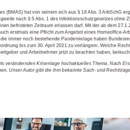
Schulungen und Termine
Öffentliche Verwaltung
r Sie
Fachgebiete
ds -
ales (BMAS) hat von seinem sich aus § 18 Abs. 3 ArbSchG 
Vereine und Verbände
JURIS BUSINESS
JUR
ch
Finden Sie Lösungen und Inhalte, die zu Ihrem Fachge
agweite nach § 5 Abs. 1 des Infektionsschutzgesetzes ohne 
uell,
nen befristeten Zeitraum erlassen darf. Mit der ab dem 27.1
Unternehmen
WEITERE SERVICES
Praxisnah und intuitiv: Schutz vor
Quali
Arbeitsrecht
Notare
t.
uch erstmals eine Pflicht zum Angebot eines Homeoffice-Arbei
nen
rechtlichen Risiken
für Unternehmen,
Fort
erten
Referendariat
FAQ
n
Institutionen und Steuerberater
.
allen
auf die immer noch bestehende Pandemielage haben Bundesreg
Außenwirtschaftsrecht
Öffentliches
rne
onals
.
lio
juris
rdnung bis zum 30. April 2021 zu verlängern. Welche Rechte
Studium und Hochschule
Downloads
n
Bankrecht
Öffentliches
eitgeber und Arbeitnehmer jetzt zu beachten haben, beleucht
Veranstaltungen
Compliance
Sozialrecht
tets verändernden Krisenlage hochaktuelles Thema. Nach Ers
mehr erfahren
n. Unser Autor gibt die ihm bekannte Sach- und Rechtslage
juris PraxisReporte
Datenschutzrecht
Steuerrecht
Erbrecht
Strafrecht
Familienrecht
Unternehmen
Handels- und
Verkehrsrec
81 5866-4466
(Mo-Do 9-18 Uhr, Fr 9-17
Gesellschaftsrecht
Versicherun
ne-Produktberater für eine erste
ter
0681 5866-4422
(Mo-Fr 8-18 Uhr).
Insolvenzrecht