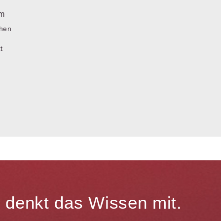
um
chen
t
te denkt das Wissen mit.