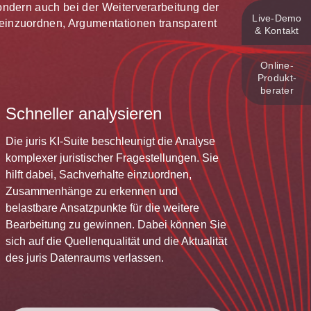
 sondern auch bei der Weiterverarbeitung der
Live‑Demo
te einzuordnen, Argumentationen transparent
& Kontakt
Online-
Produkt­
berater
Schneller analysieren
Die juris KI-Suite beschleunigt die Analyse
komplexer juristischer Fragestellungen. Sie
hilft dabei, Sachverhalte einzuordnen,
Zusammenhänge zu erkennen und
belastbare Ansatzpunkte für die weitere
Bearbeitung zu gewinnen. Dabei können Sie
sich auf die Quellenqualität und die Aktualität
des juris Datenraums verlassen.