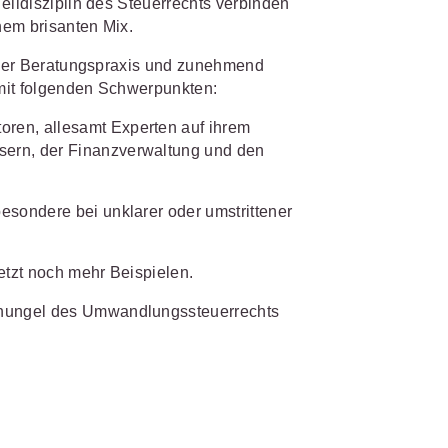
eildisziplin des Steuerrechts verbinden
nem brisanten Mix.
IS AKADEMIE
biet passen.
n der Beratungspraxis und zunehmend
mit folgenden Schwerpunkten:
fiziert und zertifiziert: Online-
bildungen
für Fachanwälte
in
ren, allesamt Experten auf ihrem
 wichtigen Fachgebieten.
 Dienstrecht
ern, der Finanzverwaltung und den
 Recht
esondere bei unklarer oder umstrittener
mehr erfahren
etzt noch mehr Beispielen.
hungel des Umwandlungssteuerrechts
sjuristen
ht
Online-Produktberater starten
Alle Kontaktmöglichkeiten
gsrecht