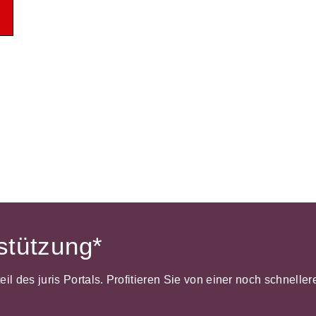
Wettbewerb
IT-und Medienrecht
Immaterialg
Kanzleimanagement
Zivil- und Z
Medizinrecht
Miet- und
Wohneigentumsrecht
rstützung*
dteil des juris Portals. Profitieren Sie von einer noch schnel