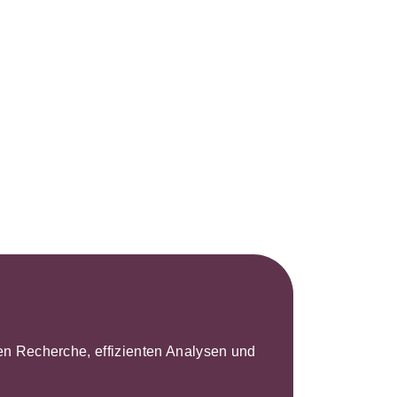
s- und
üterrecht
ivilprozessrecht
leren Recherche, effizienten Analysen und