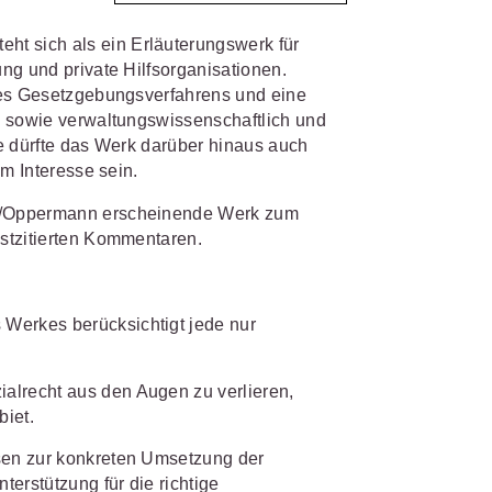
 sich als ein Erläuterungswerk für
IS AKADEMIE
biet passen.
ng und private Hilfsorganisationen.
des Gesetzgebungsverfahrens und eine
fiziert und zertifiziert: Online-
n sowie verwaltungswissenschaftlich und
bildungen
für Fachanwälte
in
 wichtigen Fachgebieten.
e dürfte das Werk darüber hinaus auch
 Dienstrecht
em Interesse sein.
 Recht
z/Oppermann erscheinende Werk zum
stzitierten Kommentaren.
mehr erfahren
Werkes berücksichtigt jede nur
sjuristen
alrecht aus den Augen zu verlieren,
biet.
ht
Online-Produktberater starten
Alle Kontaktmöglichkeiten
isen zur konkreten Umsetzung der
gsrecht
erstützung für die richtige