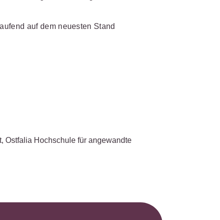
s- und
üterrecht
laufend auf dem neuesten Stand
ivilprozessrecht
t, Ostfalia Hochschule für angewandte