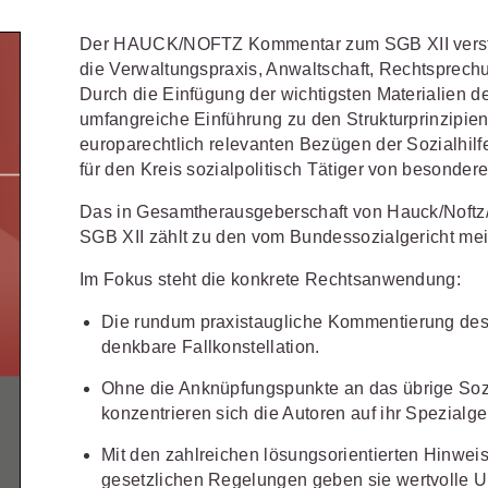
Schulungen und Termine
Öffentliche Verwaltung
r Sie
Fachgebiete
ds -
Der HAUCK/NOFTZ Kommentar zum SGB XII versteht
Vereine und Verbände
JURIS BUSINESS
JUR
ch
Finden Sie Lösungen und Inhalte, die zu Ihrem Fachge
die Verwaltungspraxis, Anwaltschaft, Rechtsprechu
uell,
Durch die Einfügung der wichtigsten Materialien 
Unternehmen
WEITERE SERVICES
Praxisnah und intuitiv: Schutz vor
Quali
Arbeitsrecht
Notare
t.
umfangreiche Einführung zu den Strukturprinzipie
nen
rechtlichen Risiken
für Unternehmen,
Fort
erten
Referendariat
FAQ
n
Institutionen und Steuerberater
.
allen
europarechtlich relevanten Bezügen der Sozialhilf
Außenwirtschaftsrecht
Öffentliches
rne
onals
.
lio
juris
für den Kreis sozialpolitisch Tätiger von besonder
Studium und Hochschule
Downloads
n
Bankrecht
Öffentliches
Das in Gesamtherausgeberschaft von Hauck/Noft
Veranstaltungen
Compliance
Sozialrecht
SGB XII zählt zu den vom Bundessozialgericht mei
mehr erfahren
juris PraxisReporte
Im Fokus steht die konkrete Rechtsanwendung:
Datenschutzrecht
Steuerrecht
Die rundum praxistaugliche Kommentierung des 
Erbrecht
Strafrecht
denkbare Fallkonstellation.
Familienrecht
Unternehmen
Ohne die Anknüpfungspunkte an das übrige Sozi
konzentrieren sich die Autoren auf ihr Spezialge
Handels- und
Verkehrsrec
81 5866-4466
(Mo-Do 9-18 Uhr, Fr 9-17
Gesellschaftsrecht
Mit den zahlreichen lösungsorientierten Hinwe
Versicherun
ne-Produktberater für eine erste
ter
0681 5866-4422
(Mo-Fr 8-18 Uhr).
Insolvenzrecht
gesetzlichen Regelungen geben sie wertvolle Unt