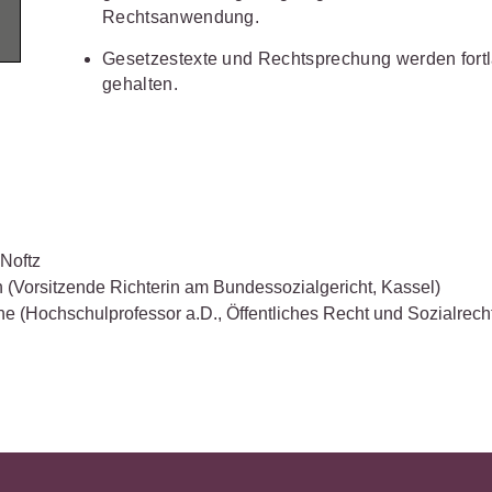
Wettbewerb
Rechtsanwendung.
IT-und Medienrecht
Immaterialg
Gesetzestexte und Rechtsprechung werden fort
Kanzleimanagement
Zivil- und Z
gehalten.
Medizinrecht
Miet- und
Wohneigentumsrecht
 Noftz
n
(Vorsitzende Richterin am Bundessozialgericht, Kassel)
he
(Hochschulprofessor a.D., Öffentliches Recht und Sozialrech