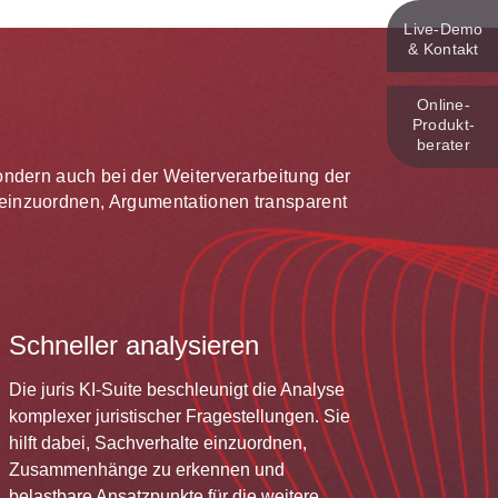
Live‑Demo
& Kontakt
Online-
Produkt­
berater
 sondern auch bei der Weiterverarbeitung der
te einzuordnen, Argumentationen transparent
Schneller analysieren
Die juris KI-Suite beschleunigt die Analyse
komplexer juristischer Fragestellungen. Sie
hilft dabei, Sachverhalte einzuordnen,
Zusammenhänge zu erkennen und
belastbare Ansatzpunkte für die weitere