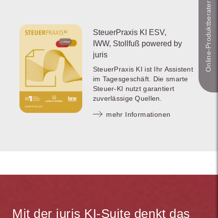
Online-Produkt­berater
SteuerPraxis KI ESV,
IWW, Stollfuß powered by
juris
SteuerPraxis KI ist Ihr Assistent
im Tagesgeschäft. Die smarte
Steuer-KI nutzt garantiert
zuverlässige Quellen.
mehr Informationen
Mit der juris KI-Suite denkt das