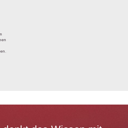
em
chen
gen.