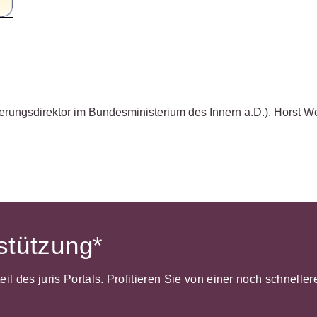
Wettbewerb
IT-und Medienrecht
Immaterialg
Kanzleimanagement
Zivil- und Z
Medizinrecht
Miet- und
erungsdirektor im Bundesministerium des Innern a.D.)
,
Horst W
Wohneigentumsrecht
rstützung*
dteil des juris Portals. Profitieren Sie von einer noch schnel