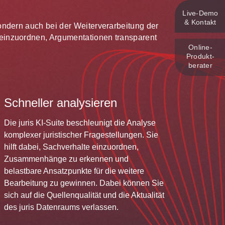
Live‑Demo
& Kontakt
 sondern auch bei der Weiterverarbeitung der
te einzuordnen, Argumentationen transparent
Online-
Produkt­
berater
Schneller analysieren
Die juris KI-Suite beschleunigt die Analyse
komplexer juristischer Fragestellungen. Sie
hilft dabei, Sachverhalte einzuordnen,
Zusammenhänge zu erkennen und
belastbare Ansatzpunkte für die weitere
Bearbeitung zu gewinnen. Dabei können Sie
sich auf die Quellenqualität und die Aktualität
des juris Datenraums verlassen.