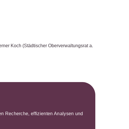
s- und
üterrecht
ivilprozessrecht
erner Koch
(Städtischer Oberverwaltungsrat a.
leren Recherche, effizienten Analysen und