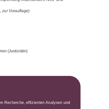
s- und
üterrecht
, zur Vorauflage)
ivilprozessrecht
imon
(Justizrätin)
leren Recherche, effizienten Analysen und