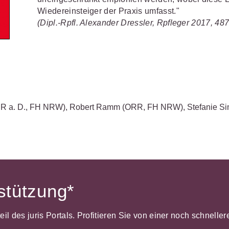
Wettbewerb
Wiedereinsteiger der Praxis umfasst."
IT-und Medienrecht
Immaterialg
(Dipl.-Rpfl. Alexander Dressler, Rpfleger 2017, 487
Kanzleimanagement
Zivil- und Z
Medizinrecht
Miet- und
Wohneigentumsrecht
R a. D., FH NRW)
,
Robert Ramm
(ORR, FH NRW)
,
Stefanie S
rstützung*
dteil des juris Portals. Profitieren Sie von einer noch schnel