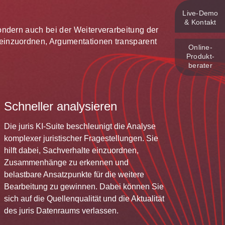
Live‑Demo
& Kontakt
 sondern auch bei der Weiterverarbeitung der
te einzuordnen, Argumentationen transparent
Online-
Produkt­
berater
Schneller analysieren
Die juris KI-Suite beschleunigt die Analyse
komplexer juristischer Fragestellungen. Sie
hilft dabei, Sachverhalte einzuordnen,
Zusammenhänge zu erkennen und
belastbare Ansatzpunkte für die weitere
Bearbeitung zu gewinnen. Dabei können Sie
sich auf die Quellenqualität und die Aktualität
des juris Datenraums verlassen.