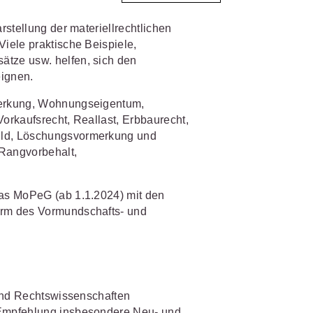
stellung der materiellrechtlichen
IS AKADEMIE
biet passen.
iele praktische Beispiele,
tze usw. helfen, sich den
fiziert und zertifiziert: Online-
eignen.
bildungen
für Fachanwälte
in
 wichtigen Fachgebieten.
 Dienstrecht
merkung, Wohnungseigentum,
orkaufsrecht, Reallast, Erbbaurecht,
 Recht
ld, Löschungsvormerkung und
Rangvorbehalt,
mehr erfahren
as MoPeG (ab 1.1.2024) mit den
rm des Vormundschafts- und
sjuristen
ht
Online-Produktberater starten
Alle Kontaktmöglichkeiten
gsrecht
 und Rechtswissenschaften
Empfehlung insbesondere Neu- und