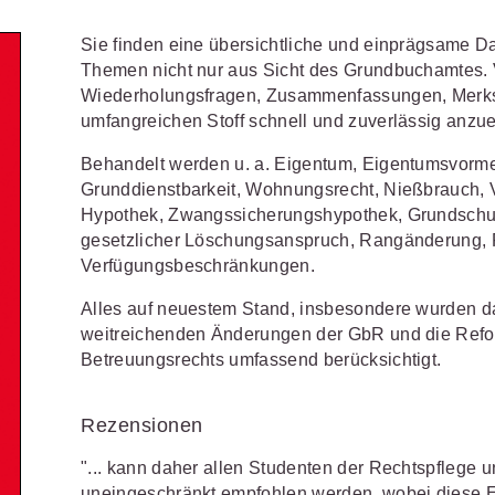
Schulungen und Termine
Öffentliche Verwaltung
r Sie
Fachgebiete
ds -
Sie finden eine übersichtliche und einprägsame Dar
Vereine und Verbände
JURIS BUSINESS
JUR
ch
Finden Sie Lösungen und Inhalte, die zu Ihrem Fachge
Themen nicht nur aus Sicht des Grundbuchamtes. V
uell,
Wiederholungsfragen, Zusammenfassungen, Merksä
Unternehmen
WEITERE SERVICES
Praxisnah und intuitiv: Schutz vor
Quali
Arbeitsrecht
Notare
t.
umfangreichen Stoff schnell und zuverlässig anzu
nen
rechtlichen Risiken
für Unternehmen,
Fort
erten
Referendariat
FAQ
n
Institutionen und Steuerberater
.
allen
Außenwirtschaftsrecht
Öffentliches
rne
Behandelt werden u. a. Eigentum, Eigentumsvor
onals
.
lio
juris
Studium und Hochschule
Downloads
Grunddienstbarkeit, Wohnungsrecht, Nießbrauch, V
n
Bankrecht
Öffentliches
Hypothek, Zwangssicherungshypothek, Grundschu
Veranstaltungen
Compliance
Sozialrecht
gesetzlicher Löschungsanspruch, Rangänderung, 
mehr erfahren
Verfügungsbeschränkungen.
juris PraxisReporte
Datenschutzrecht
Steuerrecht
Alles auf neuestem Stand, insbesondere wurden d
Erbrecht
Strafrecht
weitreichenden Änderungen der GbR und die Refo
Betreuungsrechts umfassend berücksichtigt.
Familienrecht
Unternehmen
Handels- und
Verkehrsrec
81 5866-4466
(Mo-Do 9-18 Uhr, Fr 9-17
Rezensionen
Gesellschaftsrecht
Versicherun
ne-Produktberater für eine erste
"... kann daher allen Studenten der Rechtspflege
ter
0681 5866-4422
(Mo-Fr 8-18 Uhr).
Insolvenzrecht
uneingeschränkt empfohlen werden, wobei diese 