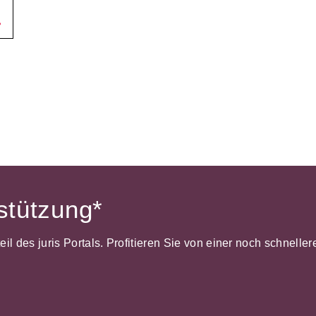
Wettbewerb
IT-und Medienrecht
Immaterialg
Kanzleimanagement
Zivil- und Z
Medizinrecht
Miet- und
Wohneigentumsrecht
rstützung*
dteil des juris Portals. Profitieren Sie von einer noch schnel