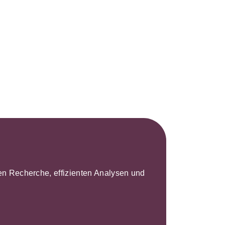
s- und
üterrecht
ivilprozessrecht
leren Recherche, effizienten Analysen und