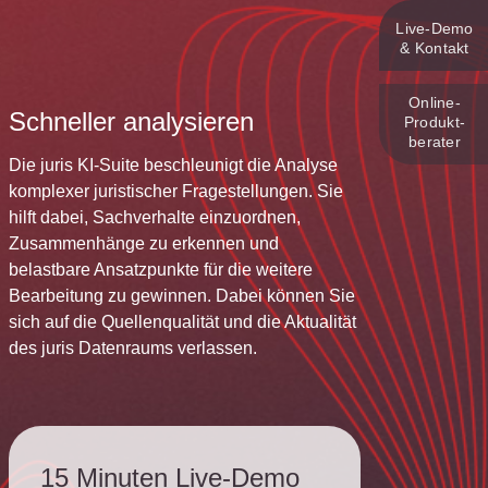
Live‑Demo
& Kontakt
Online-
Schneller analysieren
Produkt­
berater
Die juris KI-Suite beschleunigt die Analyse
komplexer juristischer Fragestellungen. Sie
hilft dabei, Sachverhalte einzuordnen,
Zusammenhänge zu erkennen und
belastbare Ansatzpunkte für die weitere
Bearbeitung zu gewinnen. Dabei können Sie
sich auf die Quellenqualität und die Aktualität
des juris Datenraums verlassen.
15 Minuten Live-Demo