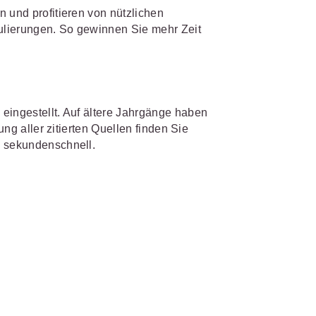
 und profitieren von nützlichen
mulierungen. So gewinnen Sie mehr Zeit
IS AKADEMIE
biet passen.
fiziert und zertifiziert: Online-
bildungen
für Fachanwälte
in
 wichtigen Fachgebieten.
 Dienstrecht
eingestellt. Auf ältere Jahrgänge haben
 Recht
ung aller zitierten Quellen finden Sie
n sekundenschnell.
mehr erfahren
sjuristen
ht
Online-Produktberater starten
Alle Kontaktmöglichkeiten
gsrecht