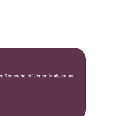
s- und
üterrecht
ivilprozessrecht
leren Recherche, effizienten Analysen und