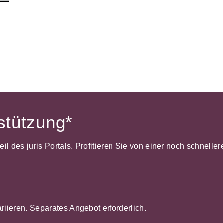
Wettbewerb
IT-und Medienrecht
Immaterialg
Kanzleimanagement
Zivil- und Z
Medizinrecht
Miet- und
Wohneigentumsrecht
rstützung*
dteil des juris Portals. Profitieren Sie von einer noch schnel
ariieren. Separates Angebot erforderlich.